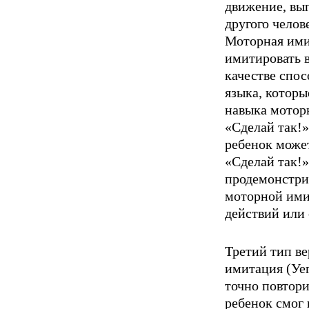
движение, вып
другого челов
Моторная ими
имитировать в
качестве спос
языка, которы
навыка моторн
«Сделай так!»
ребенок может
«Сделай так!»
продемонстри
моторной ими
действий или 
Третий тип ве
имитация (Уе
точно по­втор
ребенок смог 