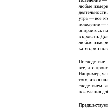
Поведение — 
любые измери
деятельности.
утра — все эт
поведение — ч
опирае­тесь н
в кровати. До
любые измерим
категории пов
Последствие—
все, что прои
Например, чаш
того, что я н
следствием вк
пожелания доб
Предшествующ