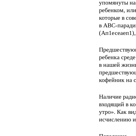
упомянуты на
ребенком, или
которые в со
в АВС-паради
(Ап1есеаеп1),
Предшествующ
ребенка сред
в нашей жизни
предшествующ
кофейник на с
Наличие радио
входящий в ко
утро». Как ви
исчислению и