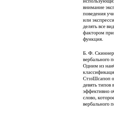
использующих
внимание эксп
поведения учи
или экспресси
делять все ви
фактором при 
функция.
Б. Ф. Скиннер
вербального п
Одним из наиб
классификаци
СтззШсапоп ог
девять типов 
эффек­тивно о
слово, которое
вербального п