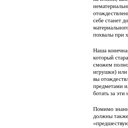
нематериальн
отож­дествлен
себе станет д
материального
похвалы при 
Наша конечная
который стара
сможем пол­но
игрушки) или 
вы отождеств
предметами ил
ботать за эти
Помимо знани
должны также 
«предшеству­