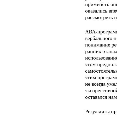
применять опи
оказались вп
рассмо­треть 
АВА-программ
вербального п
понимание реч
ранних этапа
использовани
этом пред­пол
самостоятельн
этим програм
не всегда уме
экспрессивной
оставался на
Результаты п