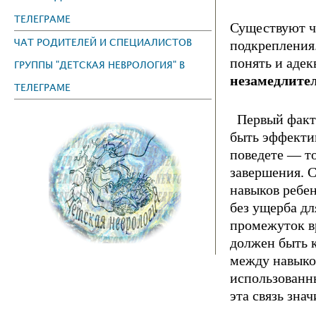
ТЕЛЕГРАМЕ
Существуют ч
ЧАТ РОДИТЕЛЕЙ И СПЕЦИАЛИСТОВ
подкрепления
понять и адек
ГРУППЫ "ДЕТСКАЯ НЕВРОЛОГИЯ" В
незамедлител
ТЕЛЕГРАМЕ
Первый факто
быть эффектив
поведе­те — то
завершения. С
навыков ребен
без ущер­ба д
промежуток в
должен быть к
между навыком
использованны
эта связь знач