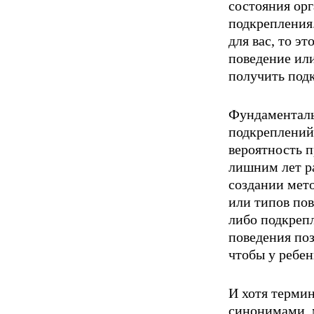
состояния орг
подкрепления.
для вас, то э
поведение ил
получить под
Фундаменталь
подкреплений
вероятность п
лишним лет р
создании мет
или типов пов
либо подкреп
поведения поз
чтобы у ре­бе
И хотя терми
синонимами, м