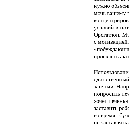
нужно объясн
мочь вашему 
концентриров
условий и по
Орегатлоп, МО
с мотивацией
«побуждающие 
проявлять акт
Использовани
единственный 
занятии. Напр
попросить печ
хочет печенья
заставить реб
во время обуч
не заставлять 