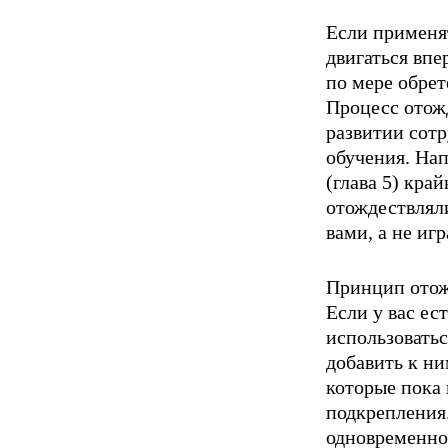
Если применя
двигаться впе
по мере обре­
Процесс отож
развитии сотр
обучения. Нап
(глава 5) кра
отождествляли
вами, а не игр
Принцип отожд
Если у вас ес
использоватьс
добавить к ни
которые пока 
подкрепления.
одновременно