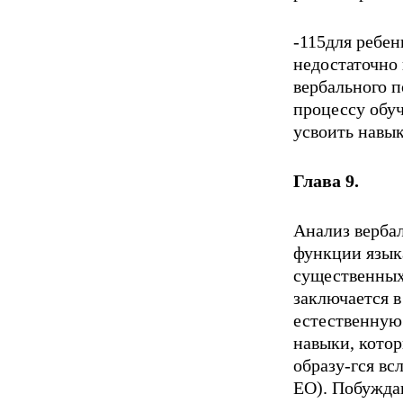
-115­для ребе
недостаточно 
вербального п
процессу обу
усвоить навы
Глава 9. К
Анализ вербал
функции языка
существенных
заключается в
естественную
навыки, котор
образу-гся в
ЕО). Побужда