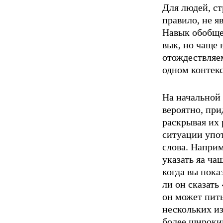
Для людей, с
правило, не я
Навык обобще
вык, но чаще 
отождествляем
одном кон­текс
На начальной 
вероятно, при
раскрывая их 
ситуации упо
слова. Напри
указать яа ча
когда вы пока
ли он сказать 
он может пит
нескольких из
более широки