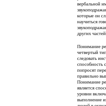
вербальной и
звукоподражан
кото­рые он с
научиться гов
звукоподража
других частей
Понимание реч
четвертый ти
следовать ин
способность с
попросят пере
правильно вы
Понимание ре
является спос
уровни включ
выполнение и
людей в окру