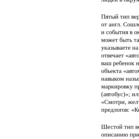
Пятый тип вер
от англ. Сошл
и события в о
может быть т
указываете на
отвечает «авт
ваш ребенок н
объекта «авто
навыком назы
маркировку пр
(автобус)»; и
«Смотри, желт
предлогов: «Ко
Шестой тип в
описанию приз