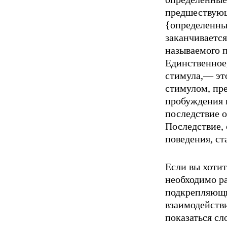
предшествующ
{определенным
заканчивается
называемого 
Единствен­ное
стимула,— эт
стимулом, пр
пробуждения 
послед­ствие 
Последствие,
поведения, ст
Если вы хотит
необходимо р
подкрепляющи
взаимодей­ств
показаться сл