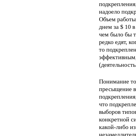
подкрепления,
надоело подкр
Объем работы,
днем за $ 10 в
чем было бы т
редко едят, к
то подкрепле
эффективным,
(деятельность
Понимание тог
пресыщение в
подкрепления,
что подкрепле
выборов типов
конкретной си
какой-либо и
незамедлитель