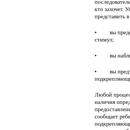
последовател
кто захочет.
представить в
• вы предста
стимул;
• вы наблюда
• вы предъяв
подкрепляющ
Любой процесс
наличия опред
предоставле­
сообщает ребе
подкрепляющи