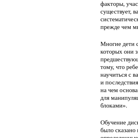
факторы, уча
существует, в
система­тиче
прежде чем мы
Многие дети с
которых они 
предшествующ
тому, что реб
научиться с 
и последствия
на чем основ
для манипуля
блоками».
Обучение дис
было сказано 
определенные 