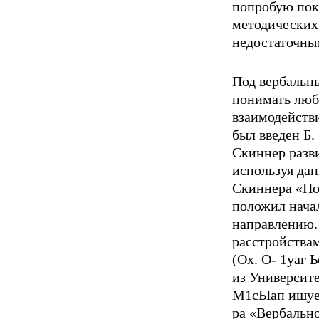
попробую пок
методических 
недостаточны
Под вербальн
понимать любо
взаимодейств
был введен Б.
Скиннер разв
используя дан
Скиннера «По
положил нача
направлению.
расстройства
(Ох. О- 1уаг 
из Университе
М1сЫап ишуега
ра «Вербально