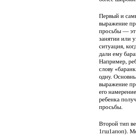
Первый и самы
выражение пр
просьбы — это
занятии или 
ситуация, ког
дали ему бар
Например, реб
слову «баранк
одну. Основн
выражение про
его намерени
ребен­ка полу
просьбы.
Второй тип в
1гш1апоп). М