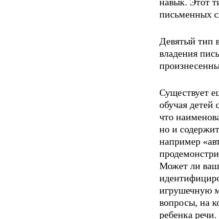
навык. Этот т
письменных с
Девятый тип 
владения пись
произнесенны
Существует ещ
обучая детей 
что наименова
но и содержит
например «ав
продемонстрир
Может ли ваш
идентифициро
игрушечную ма
вопросы, на к
ребенка речи.