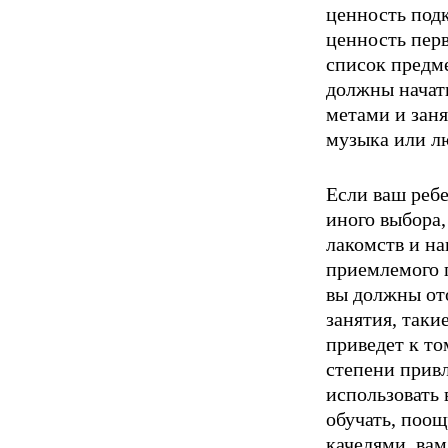
ценность подк
ценность пер
список предме
должны начать
метами и заня
музыка или л
Если ваш ребе
иного выбора
лакомств и на
прием­лемого 
вы должны ото
занятия, таки
приведет к то
степени прив
использовать 
обучать, поощ
качелями, вам