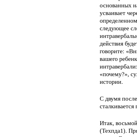
основанных на
усваивает чер
определенном 
следующее сло
интравербаль
действия будет
говорите: «Вн
вашего ребен
интравербализ
«почему?», су
истории.
С двумя посл
сталкивается 
Итак, восьмой
(Техпда1). Пр