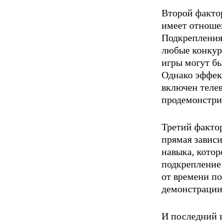
Второй факто
имеет отноше
Подкрепления
любые кон­ку
игры могут бы
Однако эффек
вклю­чен теле
продемонстри
Третий фактор
прямая зависи
навыка, котор
подкрепление 
от времени по
демон­страции
И последний в