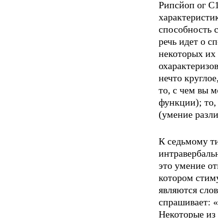
Рипсйоп ог С1
характеристи
способность 
речь идет о с
некоторых их 
охарактеризов
нечто круглое
то, с чем вы 
функции); то
(умение разли
К седьмому ти
интравербальн
это умение от
кото­ром стим
являются сло
спрашивает: «
Некоторые из 