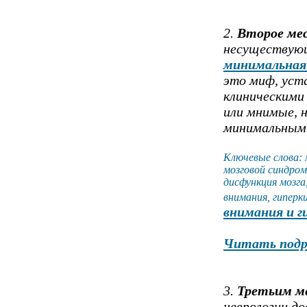
2.
Второе ме
несуществующ
минимальная
это миф, уст
клиническими
или мнимые, 
минимальным
Ключевые слова: 
мозговой синдpoм
дисфункция мозга
внимания, гиперк
внимания и 
Читать подр
3.
Третьим м
неврологии д