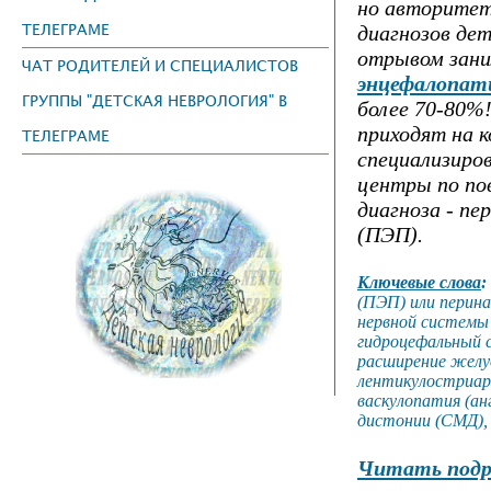
но авторитет
ТЕЛЕГРАМЕ
диагнозов дет
отрывом зан
ЧАТ РОДИТЕЛЕЙ И СПЕЦИАЛИСТОВ
энцефалопат
ГРУППЫ "ДЕТСКАЯ НЕВРОЛОГИЯ" В
более 70-80%!
приходят на 
ТЕЛЕГРАМЕ
специализиро
центры по по
диагноза - п
(ПЭП).
Ключевые слова
:
(ПЭП) или перин
нервной системы
гидроцефальный с
расширение желу
лентикулостриар
васкулопатия (ан
дистонии (СМД),
Читать подр