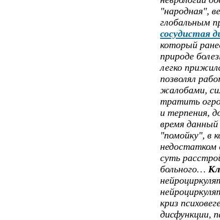
"народная", в
глобальным пр
сосудистая д
который ранее
природе болез
легко прижилс
позволял раб
жалобами, си
тратить огро
и терпения, 
время данный
"помойку", в 
недостатком 
суть расстро
больного…
Кл
нейроциркуля
нейроциркуля
криз психове
дисфункции, 