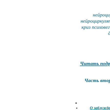
нейроци
нейроциркуля
криз психове
Читать подр
Часть в
О заблужде