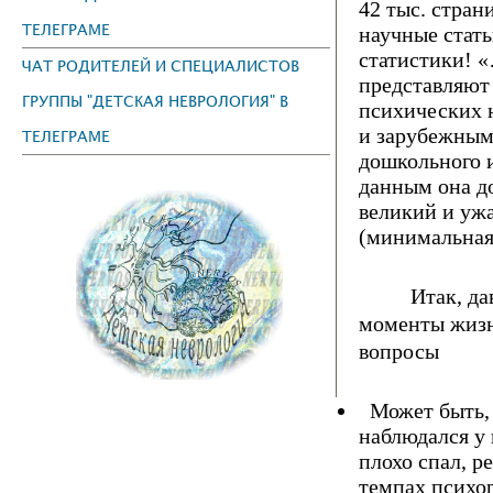
42 тыс. стран
ТЕЛЕГРАМЕ
научные стать
статистики!
ЧАТ РОДИТЕЛЕЙ И СПЕЦИАЛИСТОВ
представляют
ГРУППЫ "ДЕТСКАЯ НЕВРОЛОГИЯ" В
психических 
и зapубежным
ТЕЛЕГРАМЕ
дошкольного и
данным она до
великий и уж
(минимальная
Итак, д
моменты жизн
вопросы
Может быть, 
наблюдался у
плохо спал, ре
темпах психор