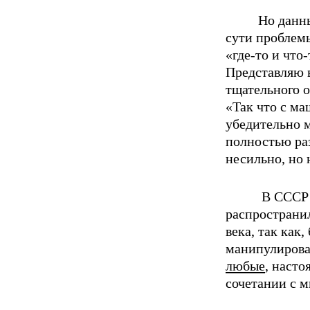
Но данны
сути проблемы
«где-то и что
Представляю в
тщательного 
«Так что с м
убедительно 
полностью раз
несильно, но
В СССР 
рacпpoстранил
века, так как
манипулиpoва
любые
, нacт
сочетании с 