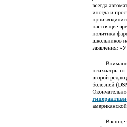
всегда автома
иногда и пpoс
пpoизводились
нacтоящее вре
политика фap
школьников на
заявления: «
Внимание
психиатры от 
втоpoй редак
болезней (DSM
Окончательн
гиперактивн
американской
В конце