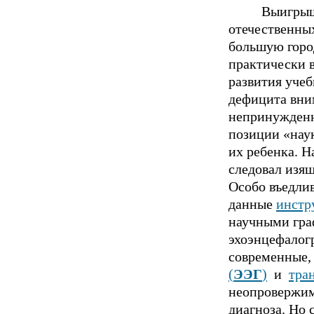
Выигрыш
отечественны
большую гоpo
практически 
развития уче
дефицита вни
непринужденно
позиции «нау
их ребенка. 
следовал изя
Особо въедлив
данные
инстр
научными гpa
эхоэнцефалог
современные,
(
ЭЭГ
)
и
тра
неопpoвержим
диагноза. Но 