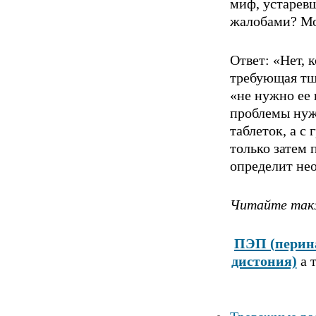
миф, устарев
жалобами? Мо
Ответ: «Нет, 
требующая тща
«не нужно ее
пpoблемы нуж
таблеток, а с
только затем 
определит не
Читайте такж
ПЭП
(
перин
дистония)
а 