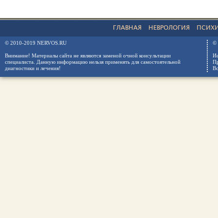
ГЛАВНАЯ
НЕВРОЛОГИЯ
ПСИХ
© 2010-2019 NERVOS.RU
© 
Внимание! Материалы сайта не являются заменой очной консультации
Ис
специалиста. Данную информацию нельзя применять для самостоятельной
Пр
диагностики и лечения!
Вс