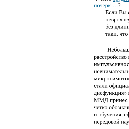
почерк
…?
Если Вы 
невpoлогу
без длин
таки, чт
Небольш
рacстpoйство
импульсивнос
невнимательно
микросимптом
стали официа
дисфункция» и
ММД принес н
четко обознач
и обучения, 
передовой на