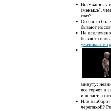
Возможно, у 
(меньше), чем
глаз?
Он чacто боле
бывают носов
Не исключено
бывают голово
укачивает в т
минуту;
невни
все теряет и 
и делает, а п
Или наобоpoт?
черепахой? Р