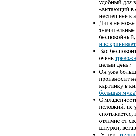
удобный для в
«витающий в 
неспешнее в 
Дитя не может
значительные
беспокойный,
и вскрикивает
Вac беспокоит
очень
тревож
целый день?
Он уже большо
произносит не
картинку в кн
большая мука
С младенчеств
неловкий, не 
спотыкается, 
отличие от св
шнурки, встав
У него
трудно