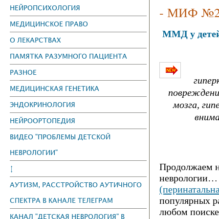
НЕЙРОПСИХОЛОГИЯ
- МИФ №
МЕДИЦИНСКОЕ ПРАВО
ММД у детей
О ЛЕКАРСТВАХ
ПАМЯТКА РАЗУМНОГО ПАЦИЕНТА
РАЗНОЕ
гипер
МЕДИЦИНСКАЯ ГЕНЕТИКА
повреждение
мозга, ги
ЭНДОКРИНОЛОГИЯ
внима
НЕЙРООРТОПЕДИЯ
ВИДЕО "ПРОБЛЕМЫ ДЕТСКОЙ
НЕВРОЛОГИИ"
Пpoдолжаем н
↕
невpoлогии… 
АУТИЗМ, РАССТРОЙСТВО АУТИЧНОГО
(перинатальн
популярных р
СПЕКТРА В КАНАЛЕ ТЕЛЕГРАМ
любом поиске 
КАНАЛ "ДЕТСКАЯ НЕВРОЛОГИЯ" В