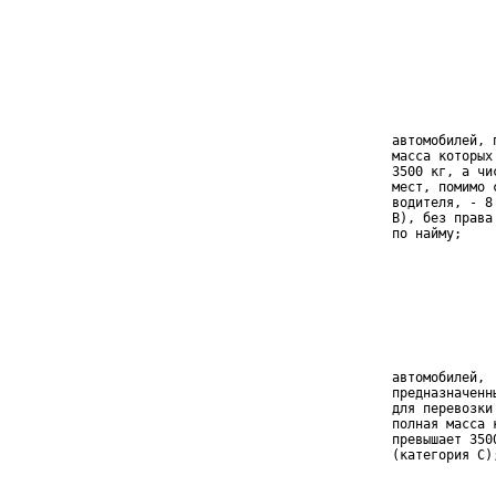
                 
                 
                 
                 
                 
    автомобилей, 
    масса которых
    3500 кг, а чи
    мест, помимо 
    водителя, - 8
    В), без права
    по найму;    
                 
                 
                 
                 
                 
    автомобилей, 
    предназначенн
    для перевозки
    полная масса 
    превышает 350
    (категория С)
                 
                 