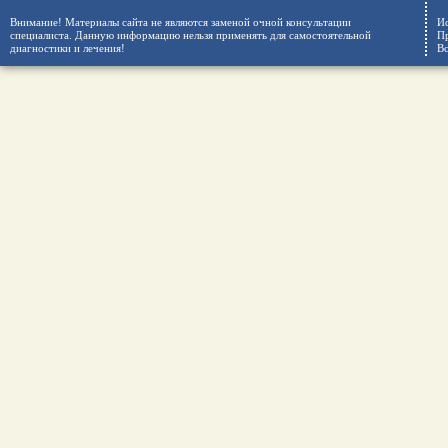
Внимание! Материалы сайта не являются заменой очной консультации
Ис
специалиста. Данную информацию нельзя применять для самостоятельной
Пр
диагностики и лечения!
Вс