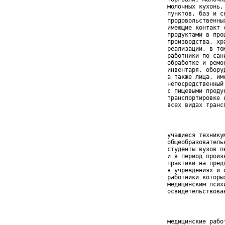
 молочных кухонь, 
 пунктов, баз и ск
 продовольственных
 имеющие контакт с
 продуктами в проц
 производства, хра
 реализации, в том
 работники по сани
 обработке и ремон
 инвентаря, оборуд
 а также лица, име
 непосредственный 
 с пищевыми продук
 транспортировке н
 всех видах транс
 учащиеся техникум
 общеобразовательн
 студенты вузов пе
 и в период произв
 практики на предп
 в учреждениях и о
 работники которых
 медицинским психи
 освидетельствова
 медицинские рабо