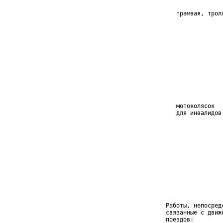
    трамвая, трол
                 
                 
                 
                 
                 
                 
                 
                 
                 
    мотоколясок  
    для инвалидов
                 
                 
                 
                 
                 
                 
                 
                 
                 
 Работы, непосредс
 связанные с движе
 поездов:
