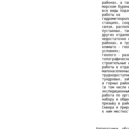
    районах, а так
    морском бурени
    все виды подзе
    работы на

    гидрометеороло
    станциях, соор
    связи, располо
    пустынных, тае
    других отдален
    недостаточно о
    районах, в тру
    климато - геог
    условиях;

    геолого - разв
    топографически
    строительные и
    работы в отдал
    малонаселенных
    труднодоступны
    тундровых, заб
    и горных район
    (в том числе в
    экспедиционным
    работа по орга
    набору и общес
    призыву в райо
    Севера и прира
    к ним местнос
 Аппаратчики, обс