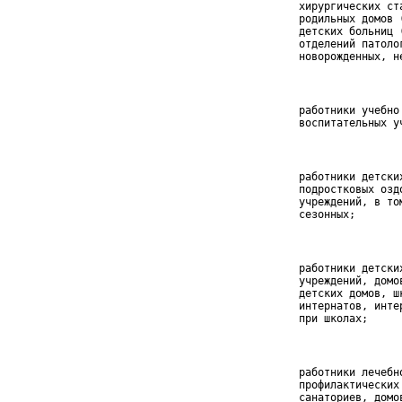
 хирургических ста
 родильных домов (
 детских больниц (
 отделений патолог
 новорожденных, н
 работники учебно 
 воспитательных у
 работники детских
 подростковых оздо
 учреждений, в том
 сезонных;
 работники детских
 учреждений, домов
 детских домов, шк
 интернатов, интер
 при школах;
 работники лечебно
 профилактических 
 санаториев, домов