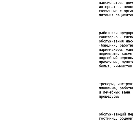
 пансионатов, домо
 интернатов, непос
 связанные с орган
 питания пациенто
 работники предпр
 санитарно - гигие
 обслуживания насе
 (банщики, работни
 парикмахеры, мани
 педикюрши, космет
 подсобный персона
 прачечных, пункто
 белья, химчисток
 тренеры, инструк
 плаванию, работн
 и лечебных ванн, 
 процедуры;
 обслуживающий пер
 гостиниц, общежит