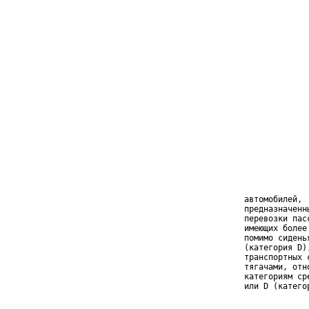
                 
                 
                 
                 
                 
                 
                 
                 
                 
                 
                 
                 
                 
                 
                 
                 
                 
    автомобилей, 
    предназначенн
    перевозки пас
    имеющих более
    помимо сидень
    (категория D)
    транспортных 
    тягачами, отн
    категориям ср
    или D (катего