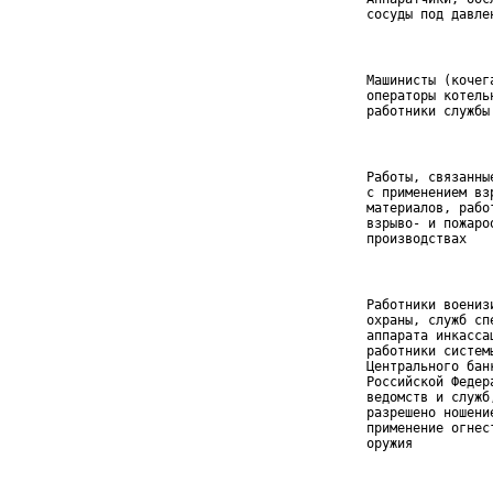
 сосуды под давле
 Машинисты (кочег
 операторы котель
 работники службы
 Работы, связанны
 с применением вз
 материалов, рабо
 взрыво- и пожаро
 производствах
 Работники воениз
 охраны, служб сп
 аппарата инкасса
 работники системы
 Центрального банк
 Российской Федера
 ведомств и служб,
 разрешено ношение
 применение огнест
 оружия
