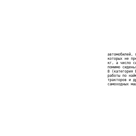
                 
                 
                 
                 
                 
                 
                 
                 
                 
    автомобилей, 
    которых не пр
    кг, а число с
    помимо сидень
    8 (категория 
    работы по най
    тракторов и д
    самоходных ма
                 
                 
                 
                 
                 
                 
                 
                 
                 
                 
                 
                 