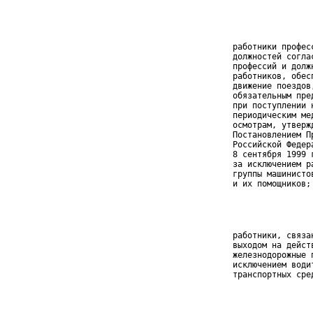
 работники профес
 должностей согла
 профессий и долж
 работников, обес
 движение поездов
 обязательным пре
 при поступлении 
 периодическим ме
 осмотрам, утверж
 Постановлением П
 Российской Федер
 8 сентября 1999 
 за исключением р
 группы машинисто
 и их помощников;
 работники, связа
 выходом на дейст
 железнодорожные п
 исключением водит
 транспортных сред