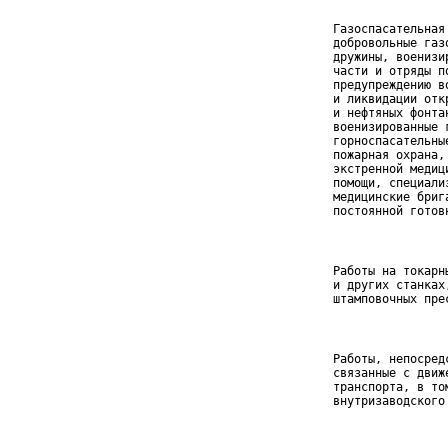
 Газоспасательная
 добровольные газ
 дружины, военизи
 части и отряды п
 предупреждению в
 и ликвидации отк
 и нефтяных фонта
 военизированные г
 горноспасательные
 пожарная охрана, 
 экстренной медици
 помощи, специализ
 медицинские брига
 постоянной готов
 Работы на токарн
 и других станках,
 штамповочных пре
 Работы, непосред
 связанные с движ
 транспорта, в том
 внутризаводского