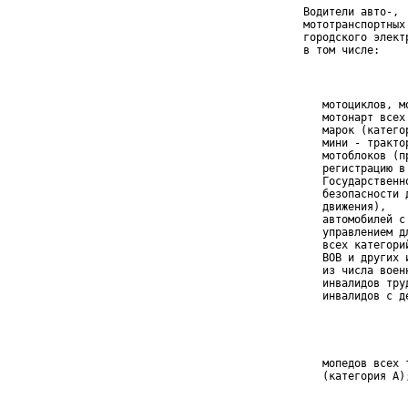
 Водители авто-,

 мототранспортных 
 городского электр
 в том числе:
    мотоциклов, м
    мотонарт всех
    марок (катего
    мини - тракто
    мотоблоков (п
    регистрацию в
    Государственн
    безопасности 
    движения),   
    автомобилей с
    управлением д
    всех категори
    ВОВ и других и
    из числа военн
    инвалидов труд
    инвалидов с де
    мопедов всех 
    (категория А)
                 
                 