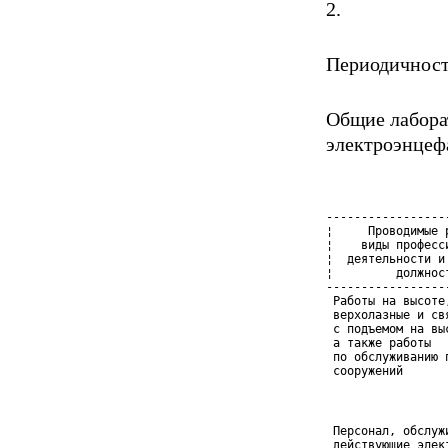
2.
Периодичность
Общие лабора
электроэнцеф
-----------------
¦     Проводимые 
¦    виды професс
¦  деятельности и
¦         должнос
-----------------
 Работы на высоте
 верхолазные и св
 с подъемом на выс
 а также работы

 по обслуживанию п
 сооружений
 Персонал, обслуж
 действующие элек