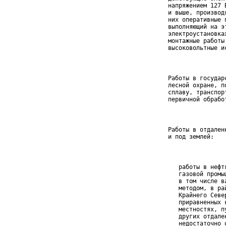
 напряжением 127 
 и выше, производ
 них оперативные п
 выполняющий на эт
 электроустановках
 монтажные работы 
 высоковольтные и
 Работы в государ
 лесной охране, п
 сплаву, транспорт
 первичной обрабо
 Работы в отдален
 и под землей:
    работы в нефт
    газовой промыш
    в том числе ва
    методом, в рай
    Крайнего Север
    приравненных к
    местностях, пу
    других отдален
    недостаточно о