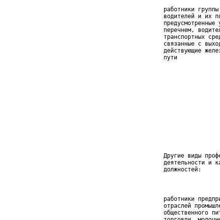
 работники группы
 водителей и их п
 предусмотренные 
 перечнем, водите
 транспортных сре
 связанные с выхо
 действующие желе
 пути            
                 
                 
                 
                 
                 
                 
                 
                 
                 
 Другие виды профе
 деятельности и ка
 должностей:
 работники предпри
 отраслей промышле
 общественного пит
 торговли, молочны