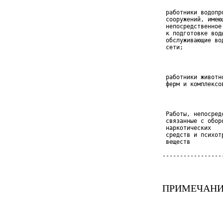
 работники водопро
 сооружений, имеющ
 непосредственное 
 к подготовке воды
 обслуживающие вод
 сети;
 работники животно
 ферм и комплексо
 Работы, непосред
 связанные с обор
 наркотических

 средств и психотр
 веществ

-----------------
ПРИМЕЧАНИ