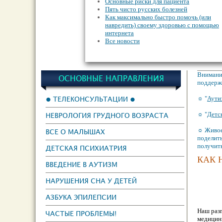
Основные риски для пациента
Пять чисто русских болезней
Как максимально быстро помочь (или
навредить) своему здоровью с помощью
интернета
Все новости
Внимание
ОСНОВНЫЕ НАПРАВЛЕНИЯ
поддержк
● ТЕЛЕКОНСУЛЬТАЦИИ ●
☼ "
Аути
☼ "
Детс
НЕВРОЛОГИЯ ГРУДНОГО ВОЗРАСТА
☼ Живое
ВСЕ О МАЛЫШАХ
поделить
получит
ДЕТСКАЯ ПСИХИАТРИЯ
КАК 
ВВЕДЕНИЕ В АУТИЗМ
НАРУШЕНИЯ СНА У ДЕТЕЙ
АЗБУКА ЭПИЛЕПСИИ
Наш раз
ЧАСТЫЕ ПРОБЛЕМЫ!
медицины