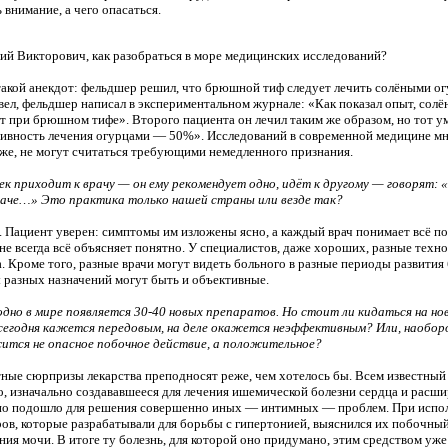
 внимание, а чего опасаться.
й Викторович, как разобраться в море медицинских исследований?
акой анекдот: фельдшер решил, что брюшной тиф следует лечить солёными о
ел, фельдшер написал в экспериментальном журнале: «Как показал опыт, сол
 при брюшном тифе». Второго пациента он лечил таким же образом, но тот у
ивность лечения огурцами — 50%». Исследований в современной медицине мно
же, не могут считаться требующими немедленного признания.
к приходит к врачу — он ему рекомендует одно, идёт к другому — говорят: 
наче…» Это практика только нашей страны или везде так?
 Пациент уверен: симптомы им изложены ясно, а каждый врач понимает всё по-
не всегда всё объясняет понятно. У специалистов, даже хороших, разные техн
. Кроме того, разные врачи могут видеть больного в разные периоды развития 
 разных назначений могут быть и объективные.
дно в мире появляется 30-40 новых препаратов. Но стоит ли кидаться на н
 сегодня кажется передовым, на деле окажется неэффективным? Или, наоборо
ится не опасное побочное действие, а положительное?
ые сюрпризы лекарства преподносят реже, чем хотелось бы. Всем известный
, изначально создававшееся для лечения ишемической болезни сердца и расш
но подошло для решения совершенно иных — интимных — проблем. При испол
ов, которые разрабатывали для борьбы с гипертонией, выяснился их побочн
ия мочи. В итоге ту болезнь, для которой оно придумано, этим средством уже 