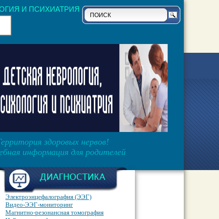
ОГИЯ И ПСИХИАТРИЯ
Территория здоровых нервов!
ебная информация для родителей
ДИАГНОСТИКА
Электроэнцефалография (ЭЭГ)
Видео-ЭЭГ-мониторинг
Магнитно-резонансная томография