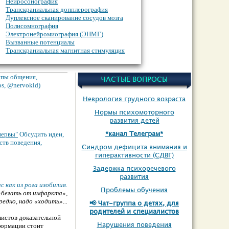
Нейросонография
Транскраниальная допплерография
Дуплексное сканирование сосудов мозга
Полисомнография
Электронейромиография (ЭНМГ)
Вызванные потенциалы
Транскраниальная магнитная стимуляция
О дополнительном неврологическом
обследовании
Инструментальная диагностика
уппы общения,
ЧАСТЫЕ ВОПРОСЫ
os, @nervokid)
Неврология грудного возраста
Нормы психомоторного
развития детей
*канал Телеграм*
нервы"
Обсудить идеи,
ств поведения,
Синдром дефицита внимания и
гиперактивности (СДВГ)
Задержка психоречевого
развития
 как из рога изобилия.
Проблемы обучения
 «бегать от инфаркта»,
редно, надо «ходить»...
📢 Чат-группа о детях, для
родителей и специалистов
истов доказательной
Нарушения поведения
нформации стоит