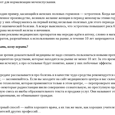
ют для нормализации мочеиспускания.
один пример, касающийся женских половых гормонов — эстрогенов. Когда на
енное производство, возникло желание женщин в период менопаузы этими го
у у них обнаружилось на первый взгляд несколько полезных для этого периода 
т ишемической болезни. А вскоре выяснилось, что эстрогены повышают риск 
 рака молочной железы и яичников.
илия рекламы медицинских препаратов мы нередко идём в аптеку, словно в мага
ратов, разрешённых к использованию на рынке, в течение 10 лет запрещаются
ыть, кому верить?
и зрения доказательной медицины не надо спешить пользоваться новыми пре
ациентов средствами, которые находятся на рынке не менее 10 лет. За это вре
жи исчезнут, а про остальные будет понятно, какие у них побочные эффекты.
ередаче рассказывается про болезнь и в качестве чудо-средства рекомендуетс
, — засомневайтесь. Если вы заходите на сайт медицинского центра и вас скл
о технологии, которая применяется только в этом центре, — перепроверьте
о некоторые радиостанции ввели совершенно сознательную, но преступную пра
ую смесь из якобы образовательного текста и продажи услуг. Они называют э
ционными, но обманывают граждан.
рный способ — найти хорошего врача, а их так же мало, как хороших учителе
вителей других профессий…