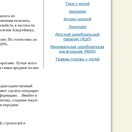
Тики у детей
Заикание
чалось их
Энурез ночной
рмонами полечить,
свойств, в частности
Энкопрез
болезни Альцгеймера,
Детский церебральный
паралич (ДЦП)
зин. По статистике, из
 20%.
Минимальная церебральная
дисфункция (ММД)
Травмы головы у детей
паратами. Лучше всего
мя самые вредные из них
я один-единственный
оняют сделать операцию
 информацию… Имейте в
ктику, создавая такую
ти передачи
й, строителей и