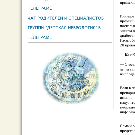
применя
ТЕЛЕГРАМЕ
Или ещё 
ЧАТ РОДИТЕЛЕЙ И СПЕЦИАЛИСТОВ
промышл
поскольк
ГРУППЫ "ДЕТСКАЯ НЕВРОЛОГИЯ" В
защита о
диабета,
ТЕЛЕГРАМЕ
Из-за об
20 препа
— Как б
— С точк
лечить п
из прода
Если в п
препарат
именно п
виду, чт
аморальн
информа
Самый ве
предста