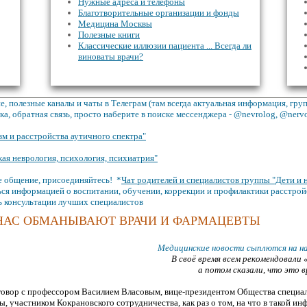
Нужные адреса и телефоны
Благотворительные организации и фонды
Медицина Москвы
Полезные книги
Классические иллюзии пациента ... Всегда ли
виноваты врачи?
, полезные каналы и чаты в Телеграм (там всегда актуальная информация, гр
а, обратная связь, просто наберите в поиске мессенджера - @nevrolog, @nerv
зм и расстройства аутичного спектра"
кая неврология, психология, психиатрия"
 общение, присоединяйтесь! *
Чат родителей и специалистов группы "Дети и 
ся информацией о воспитании, обучении, коррекции и профилактики расстрой
ь консультации лучших специалистов
НАС ОБМАНЫВАЮТ ВРАЧИ И ФАРМАЦЕВТЫ
Медицинские новости сыплются на нас
В своё время всем рекомендовали
а потом сказали, что это в
говор с профессором Василием Власовым, вице-президентом Общества специал
, участником Кокрановского сотрудничества, как раз о том, на что в такой и