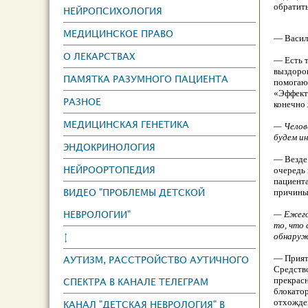
обратить
НЕЙРОПСИХОЛОГИЯ
МЕДИЦИНСКОЕ ПРАВО
— Васили
О ЛЕКАРСТВАХ
— Есть т
выздоров
ПАМЯТКА РАЗУМНОГО ПАЦИЕНТА
помогают
«Эффект
РАЗНОЕ
конечно 
МЕДИЦИНСКАЯ ГЕНЕТИКА
— Челове
будем и
ЭНДОКРИНОЛОГИЯ
— Везде.
НЕЙРООРТОПЕДИЯ
очередь 
пациента
ВИДЕО "ПРОБЛЕМЫ ДЕТСКОЙ
причины
НЕВРОЛОГИИ"
— Ежего
то, что
↕
обнаруж
— Приятн
АУТИЗМ, РАССТРОЙСТВО АУТИЧНОГО
Средство
прекрас
СПЕКТРА В КАНАЛЕ ТЕЛЕГРАМ
блокатор
отхожден
КАНАЛ "ДЕТСКАЯ НЕВРОЛОГИЯ" В