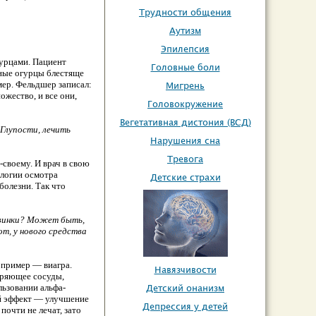
Трудности общения
Аутизм
Эпилепсия
гурцами. Пациент
Головные боли
ёные огурцы блестяще
мер. Фельдшер записал:
Мигрень
жество, и все они,
Головокружение
Вегетативная дистония (ВСД)
«Глупости, лечить
Нарушения сна
Тревога
своему. И врач в свою
ологии осмотра
Детские страхи
болезни. Так что
овинки? Может быть,
т, у нового средства
 пример — виагра.
Навязчивости
иряющее сосуды,
ьзовании альфа-
Детский онанизм
ый эффект — улучшение
Депрессия у детей
почти не лечат, зато