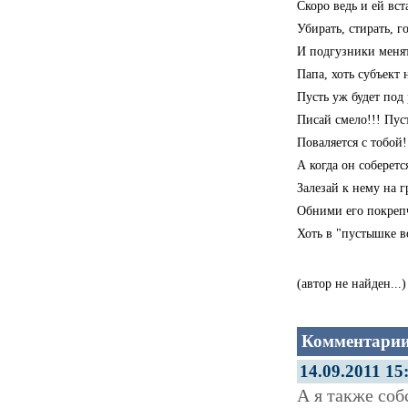
Скоро ведь и ей вст
Убирать, стирать, г
И подгузники менять
Папа, хоть субъект
Пусть уж будет под
Писай смело!!! Пус
Поваляется с тобой!
А когда он соберетс
Залезай к нему на г
Обними его покрепч
Хоть в "пустышке во
(автор не найден...)
Комментарии
14.09.2011 15
А я также со