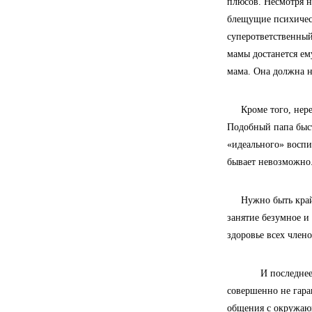
плюсов. Несмотря н
блещущие психическ
суперответственный
мамы достанется ем
мама. Она должна н
Кроме того, неред
Подобный папа быст
«идеального» воспи
бывает невозможно
Нужно быть крайне 
занятие безумное и
здоровье всех член
И последнее, но 
совершенно не гара
общения с окружающ