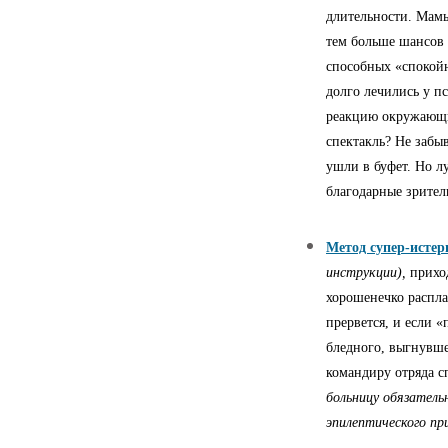
длительности. Мамы
тем больше шансов 
способных «спокойн
долго лечились у п
реакцию окружающих
спектакль? Не забы
ушли в буфет. Но лу
благодарные зрител
Метод супер-истер
инструкции),
прихо
хорошенечко распла
прервется, и если 
бледного, выгнувше
командиру отряда с
больницу обязатель
эпилептического пр