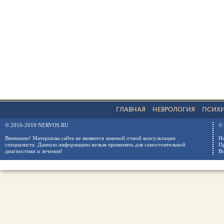
ГЛАВНАЯ
НЕВРОЛОГИЯ
ПСИХ
© 2010-2019 NERVOS.RU
© 
Внимание! Материалы сайта не являются заменой очной консультации
Ис
специалиста. Данную информацию нельзя применять для самостоятельной
Пр
диагностики и лечения!
Вс