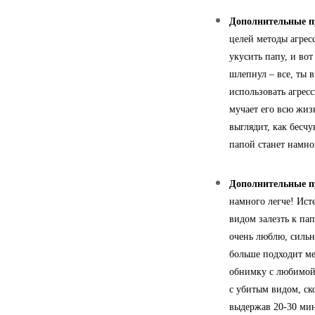
Дополнительные п
целей методы агрес
укусить папу, и вот
шлепнул – все, ты 
использовать агрес
мучает его всю жиз
выглядит, как бесч
папой станет намно
Дополнительные п
намного легче! Ист
видом залезть к па
очень люблю, сильн
больше подходит ме
обнимку с любимой 
с убитым видом, ско
выдержав 20-30 мин