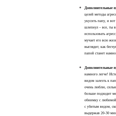
Дополнительные п
целей методы агрес
укусить папу, и вот
шлепнул – все, ты 
использовать агрес
мучает его всю жиз
выглядит, как бесч
папой станет намно
Дополнительные п
намного легче! Ист
видом залезть к па
очень люблю, сильн
больше подходит ме
обнимку с любимой 
с убитым видом, ско
выдержав 20-30 мин