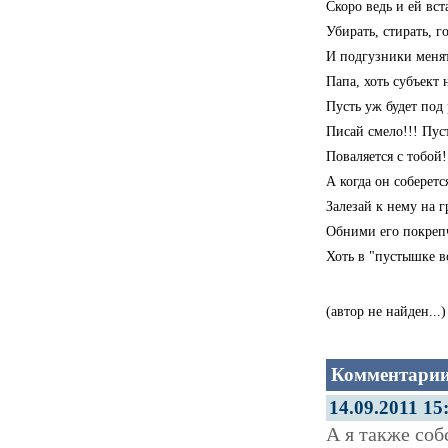
Скоро ведь и ей вст
Убирать, стирать, г
И подгузники менять
Папа, хоть субъект
Пусть уж будет под
Писай смело!!! Пус
Поваляется с тобой!
А когда он соберетс
Залезай к нему на г
Обними его покрепч
Хоть в "пустышке во
(автор не найден...)
Комментарии
14.09.2011 15
А я также со