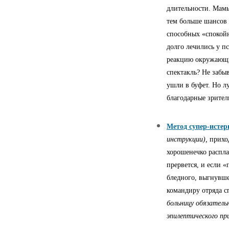
длительности. Мамы
тем больше шансов 
способных «спокойн
долго лечились у п
реакцию окружающих
спектакль? Не забы
ушли в буфет. Но лу
благодарные зрител
Метод супер-истер
инструкции),
прихо
хорошенечко распла
прервется, и если 
бледного, выгнувше
командиру отряда с
больницу обязатель
эпилептического пр