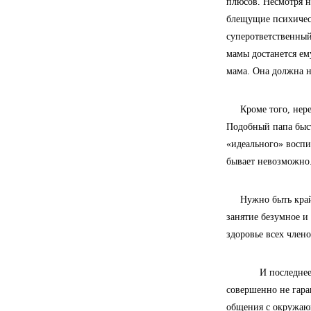
плюсов. Несмотря н
блещущие психическ
суперответственный
мамы достанется ем
мама. Она должна н
Кроме того, неред
Подобный папа быст
«идеального» воспи
бывает невозможно
Нужно быть крайне 
занятие безумное и
здоровье всех член
И последнее, но 
совершенно не гара
общения с окружающ