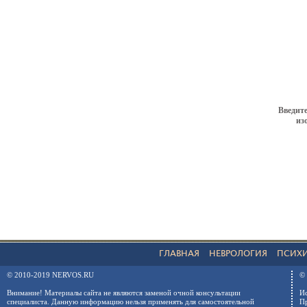
Введите
из
ГЛАВНАЯ
НЕВРОЛОГИЯ
ПСИХ
© 2010-2019 NERVOS.RU
© 
Внимание! Материалы сайта не являются заменой очной консультации
Ис
специалиста. Данную информацию нельзя применять для самостоятельной
Пр