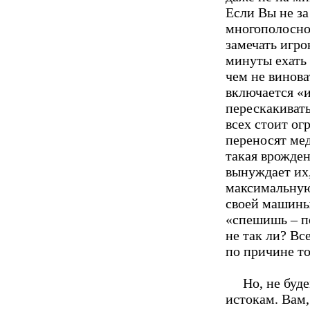
Если Вы не за
многополосной
замечать игро
минуты ехать 
чем не винова
включается «и
перескакивать
всех стоит ог
переносят ме
такая врожде
вынуждает их,
максимальную 
своей машины
«спешишь – пе
не так ли? В
по причине т
Но, не буд
истокам. Вам,