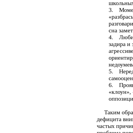
школьных
3. Момен
«разбрасы
разговари
сна замет
4. Любит
задира и 
агрессив
ориентир
недоумев
5. Неред
самооцен
6. Прояв
«клоун»,
оппозици
Таким обра
дефицита вни
частых причин
проблема пов