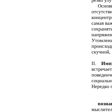
резко ул
Основная
отсутств
концентр
самая ва
сохранят
напряжен
Утомлени
происход
скучной, 
II.
Импу
встречает
поведенч
социально
Нередко 
познава
мыслител