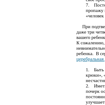
7. Посто
пропажу и
«человек
При подтве
даже три чет
вашего ребенк
К сожалению,
невнимательн
ребенка. В се
церебральная
1. Быть 
крюки», 
несчастн
2. Иметь
почерк о
постоянн
улучшает