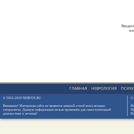
Введите
из
ГЛАВНАЯ
НЕВРОЛОГИЯ
ПСИХ
© 2010-2019 NERVOS.RU
© 
Внимание! Материалы сайта не являются заменой очной консультации
Ис
специалиста. Данную информацию нельзя применять для самостоятельной
Пр
диагностики и лечения!
Вс