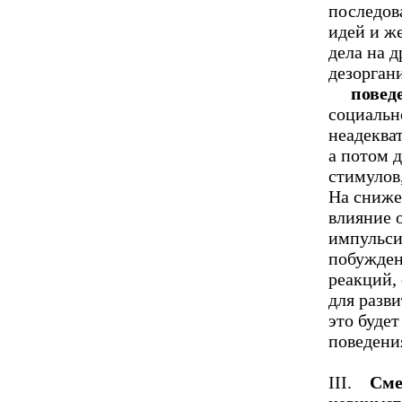
последов
идей и ж
дела на 
дезоргани
поведен
социальн
неадекват
а потом 
стимулов
На сниже
влияние 
импульси
побужден
реакций,
для разв
это буде
поведени
III.
Сме