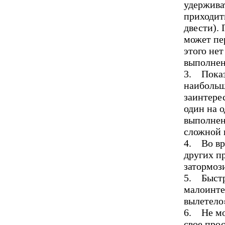
удержива
приходить
двести).
может пе
этого не
выполнен
3. Показ
наибольш
заинтере
один на 
выполнен
сложной 
4. Во вр
других п
затормози
5. Быстро
малоинте
вылетело
6. Не мо
свое прос