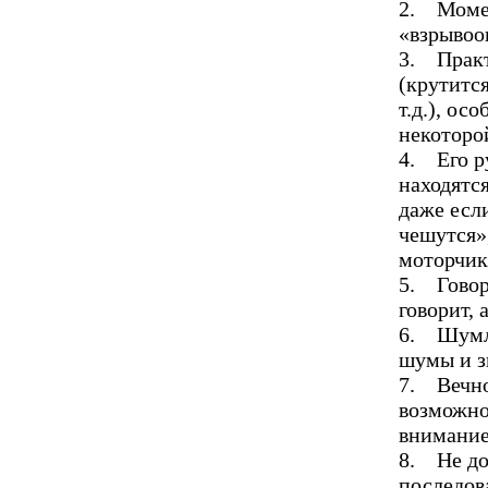
2. Момен
«взрывоо
3. Практ
(крутится
т.д.), ос
некоторо
4. Его ру
находятс
даже если
чешутся»,
моторчик»
5. Говорл
говорит, 
6. Шумли
шумы и зв
7. Вечно 
возможно
внимание
8. Не до
последов