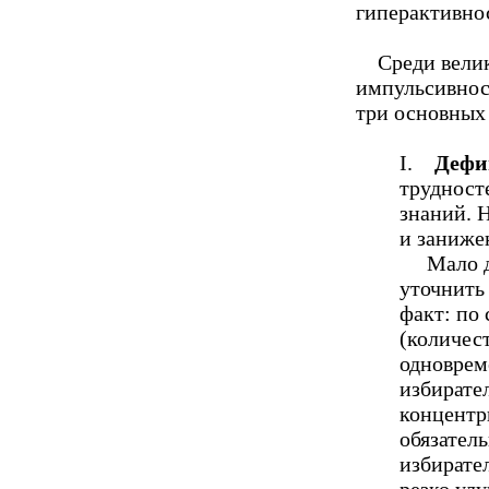
гиперактивно
Среди велико
импульсивнос
три основных
I.
Дефи
трудност
знаний. 
и занижен
Мало док
уточнить
факт: по
(количес
одноврем
избирате
концентр
обязатель
избирате