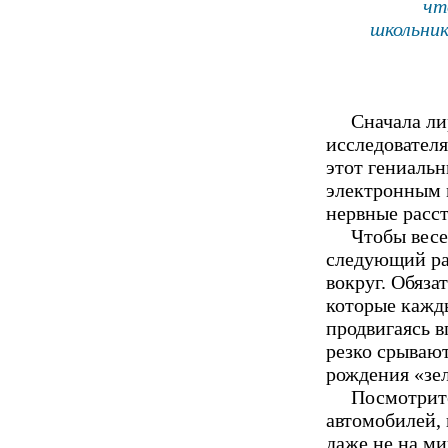
чт
школьни
Сначала лири
исследовател
этот гениальн
электронным 
нервные расст
Чтобы весе
следующий раз
вокруг. Обяза
которые кажды
продвигаясь в
резко срывают
рождения «зел
Посмотрите в
автомобилей,
даже не на м