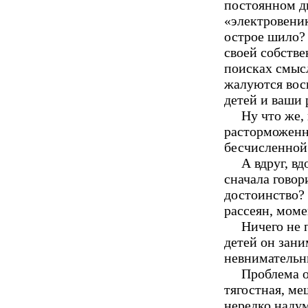
постоянном д
«электровеник
острое шило? 
своей собств
поисках смысл
жалуются восп
детей и ваши
Ну что же,
расторможенн
бесчисленной
А вдруг, вд
сначала говор
достоинство?
рассеян, моме
Ничего не 
детей он зани
невнимательн
Проблема о
тягостная, м
нередко надум