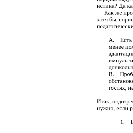
истина? Да ка
Как же про
хотя бы, сори
педагогичес
A. Есть 
менее по
адаптаци
импульси
дошкольн
B. Пробл
обстановк
гостях, н
Итак, подозре
нужно, если р
1. В