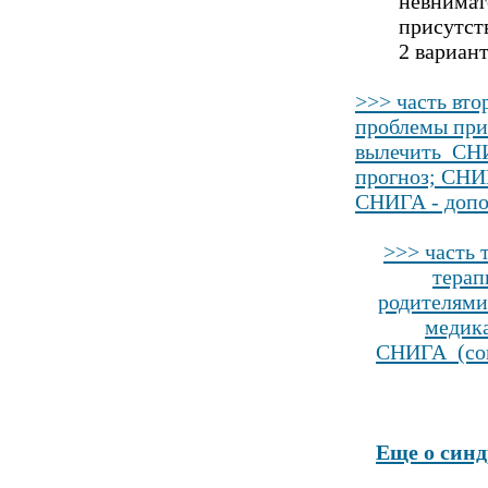
невнимат
присутст
2 вариан
>>> часть вт
проблемы при
вылечить СНИ
прогноз; СНИ
СНИГА - допо
>>>
часть 
терап
родителями
медик
СНИГА (соц
Еще о синд