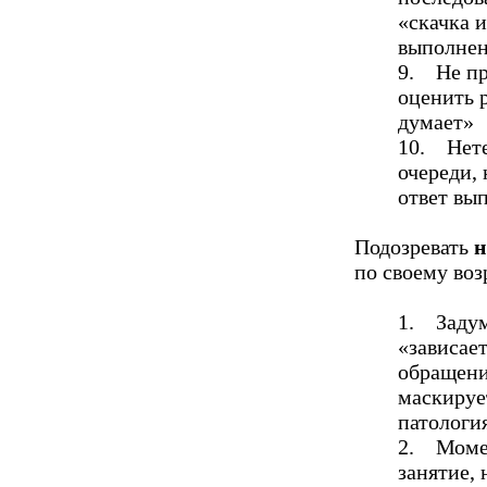
«скачка и
выполнени
9. Не пр
оценить р
думает»
10. Нете
очереди, 
ответ вы
Подозревать
н
по своему воз
1. Задумч
«зависае
обращени
маскируе
патология
2. Момен
занятие, 