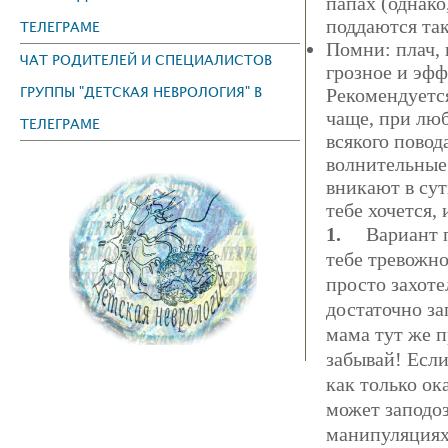
папах (однако
поддаются та
ТЕЛЕГРАМЕ
Помни: плач, 
ЧАТ РОДИТЕЛЕЙ И СПЕЦИАЛИСТОВ
грозное и эф
ГРУППЫ "ДЕТСКАЯ НЕВРОЛОГИЯ" В
Рекомендуется
чаще, при люб
ТЕЛЕГРАМЕ
всякого пово
волнительные
вникают в сут
тебе хочется,
1.
Вариант 
тебе тревожно
просто захоте
достаточно за
мама тут же п
забывай! Если
как только ок
может заподоз
манипуляциях.