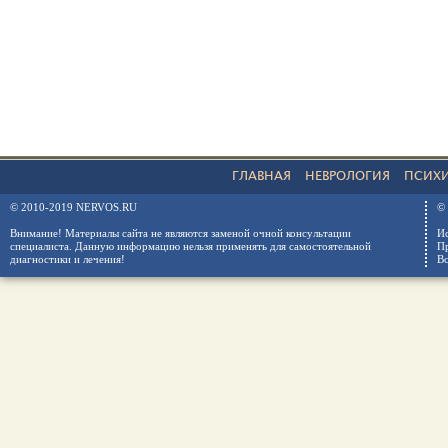
ГЛАВНАЯ
НЕВРОЛОГИЯ
ПСИХ
© 2010-2019 NERVOS.RU
© 
Внимание! Материалы сайта не являются заменой очной консультации
Ис
специалиста. Данную информацию нельзя применять для самостоятельной
Пр
диагностики и лечения!
Вс