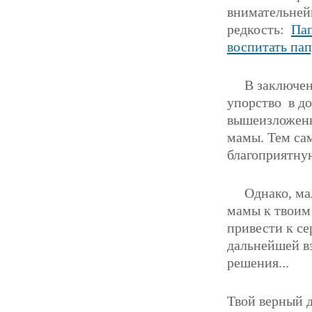
внимательней
редкость:
Пап
воспитать па
В заключение
упорство в д
вышеизложенн
мамы. Тем са
благоприятну
Однако, малы
мамы к твоим 
привести к се
дальнейшей в
решения...
Твой верный 