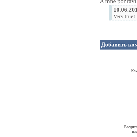
A mne ponravi
10.06.20
Very true!
Добавить ко
Ко
Введите
из