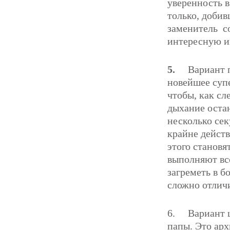
уверенность в
только, добив
заменитель со
интересную и
5.
Вариант 
новейшее супе
чтобы, как сл
дыхание остан
несколько сек
крайне действ
этого становя
выполняют все
загреметь в б
сложно отлич
6. Вариант ш
папы. Это арх