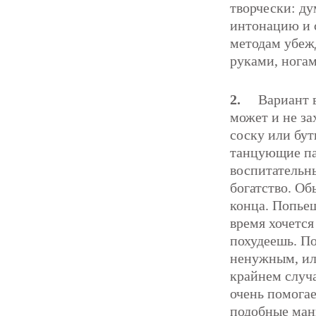
творчески: ду
интонацию и 
методам убеж
руками, нога
2.
Вариант в
может и не за
соску или бу
танцующие па
воспитательны
богатство. Об
конца. Попьеш
время хочется
похудеешь. По
ненужным, или
крайнем случа
очень помогае
подобные мани