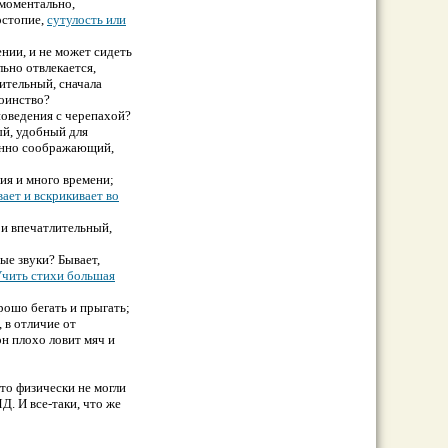
 моментально,
остопие,
сутулость или
нии, и не может сидеть
ьно отвлекается,
ительный, сначала
тоинство?
поведения с черепахой?
ый, удобный для
енно соображающий,
ия и много времени;
ает и вскрикивает во
и впечатлительный,
ые звуки? Бывает,
чить стихи большая
poшо бегать и прыгать;
 в отличие от
он плохо ловит мяч и
то физически не могли
Д. И все-таки, что же