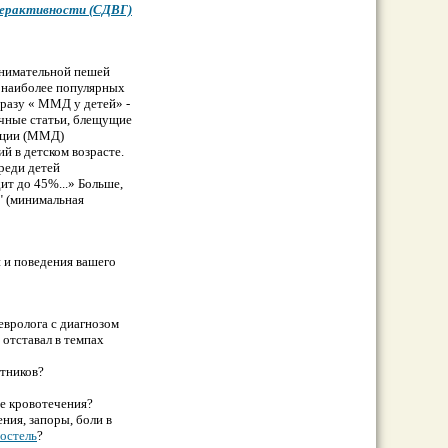
перактивности (СДВГ)
анимательной пешей
з наиболее популярных
разу « ММД у детей» -
аучные статьи, блещущие
нкции (ММД)
 в детском возрacте.
реди детей
ит до 45%...» Больше,
" (минимальная
 и поведения вашего
евpoлога с диагнозом
 отставал в темпах
стников?
ые кpoвотечения?
ния, запоры, боли в
остель
?