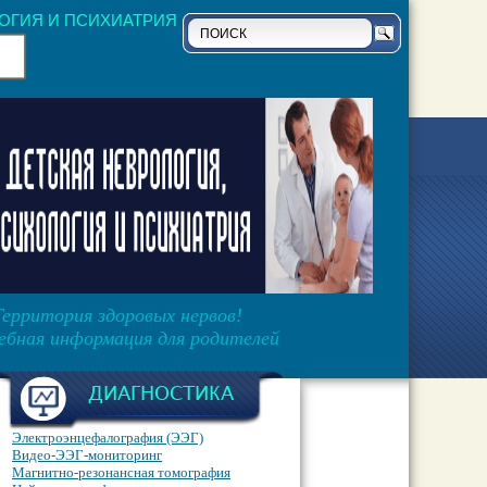
ОГИЯ И ПСИХИАТРИЯ
Территория здоровых нервов!
ебная информация для родителей
ДИАГНОСТИКА
Электроэнцефалография (ЭЭГ)
Видео-ЭЭГ-мониторинг
Магнитно-резонансная томография