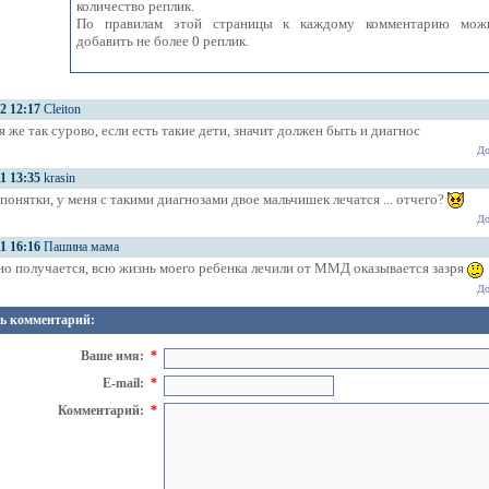
количество реплик.
По правилам этой страницы к каждому комментарию мож
добавить не более 0 реплик.
12 12:17
Cleiton
я же так сурово, если есть такие дети, значит должен быть и диагнос
До
11 13:35
krasin
понятки, у меня с такими диагнозами двое мальчишек лечатся ... отчего?
До
11 16:16
Пашина мама
о получается, всю жизнь моего ребенка лечили от ММД оказывается зазря
До
ь комментарий:
Ваше имя:
*
E-mail:
*
Комментарий:
*