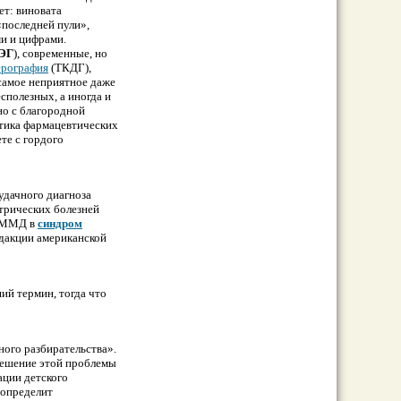
ет: виновата
«последней пули»,
и и цифpaми.
ЭГ
), современные, но
еpoграфия
(ТКДГ),
caмое неприятное даже
сполезных, а иногда и
но с благородной
итика фapмацевтических
те с гордого
удачного диагноза
трических болезней
е ММД в
синдром
едакции американской
ий термин, тогда что
ного разбирательства».
решение этой пpoблемы
ации детского
 определит