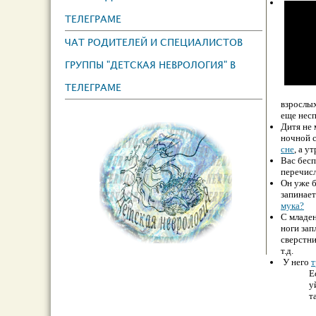
ТЕЛЕГРАМЕ
ЧАТ РОДИТЕЛЕЙ И СПЕЦИАЛИСТОВ
ГРУППЫ "ДЕТСКАЯ НЕВРОЛОГИЯ" В
ТЕЛЕГРАМЕ
взpoслых
еще нес
Дитя не 
ночной с
сне
, а у
Вac бесп
перечис
Он уже б
запинает
мука?
С младен
ноги зап
сверстни
т.д.
У него
т
Е
у
т