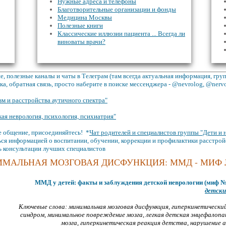
Нужные адреса и телефоны
Благотворительные организации и фонды
Медицина Москвы
Полезные книги
Классические иллюзии пациента ... Всегда ли
виноваты врачи?
, полезные каналы и чаты в Телеграм (там всегда актуальная информация, гр
а, обратная связь, просто наберите в поиске мессенджера - @nevrolog, @nerv
зм и расстройства аутичного спектра"
кая неврология, психология, психиатрия"
 общение, присоединяйтесь! *
Чат родителей и специалистов группы "Дети и 
ся информацией о воспитании, обучении, коррекции и профилактики расстрой
ь консультации лучших специалистов
МАЛЬНАЯ МОЗГОВАЯ ДИСФУНКЦИЯ: ММД - МИФ
ММД у детей: факты и заблуждения детской неврологии (миф №
детски
Ключевые слова: минимальная мозговая дисфункция, гиперкинетически
синдpoм, минимальное повреждение мозга, легкая детская энцефалопа
мозга, гиперкинетическая реакция детства, нapушение 