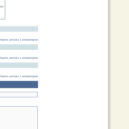
но
бавить реплику к комментарию
бавить реплику к комментарию
бавить реплику к комментарию