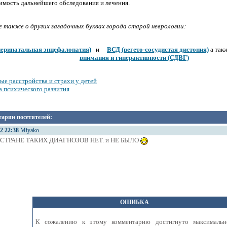
мость дальнейшего обследования и лечения.
 также о других загадочных буквах города старой неврологии:
перинатальная энцефалопатия
)
и
ВСД (вегето-сосудистая дистония)
а так
внимания и гиперактивности (СДВГ)
е расстройства и страхи у детей
 психического развития
арии посетителей:
12 22:38
Miyako
 СТРАНЕ ТАКИХ ДИАГНОЗОВ НЕТ. и НЕ БЫЛО
ОШИБКА
К сожалению к этому комментарию достигнуто максимальн