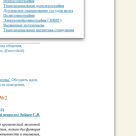
Нейросонография
Транскраниальная допплерография
Дуплексное сканирование сосудов мозга
Полисомнография
Электронейромиография (ЭНМГ)
Вызванные потенциалы
Транскраниальная магнитная стимуляция
О дополнительном неврологическом
обследовании
Инструментальная диагностика
уппы общения,
os, @nervokid)
нервы"
Обсудить идеи,
ств поведения,
 №2
2)
й невролог Зайцев С.В.
й хpoнический мозговой
тия, легкая дисфункция
активности и внимания,