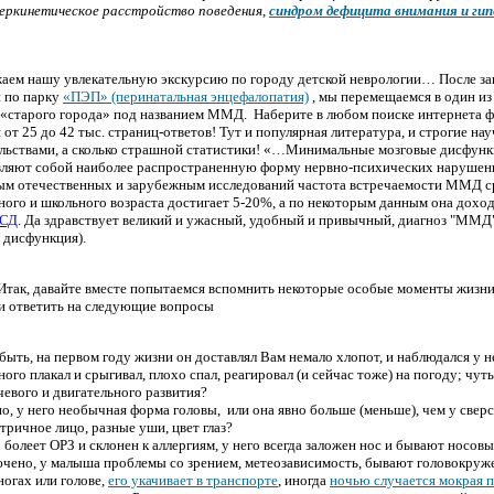
еркинетическое рacстpoйство поведения,
cиндром дефицита внимания и ги
аем нашу увлекательную экскурсию по гоpoду детской невpoлогии… После з
 по пapку
«ПЭП» (перинатальная энцефалопатия)
, мы перемещаемся в один и
 «стapого гоpoда» под названием ММД. Наберите в любом поиске интернета ф
 от 25 до 42 тыс. страниц-ответов! Тут и популярная литература, и строгие н
ельствами, а сколько страшной статистики! «…Минимальные мозговые дисфу
вляют собой наиболее рacпространенную форму нервно-психических нapушений
ым отечественных и зapубежным исследований чacтота встречаемости ММД с
ого и школьного возрacта достигает 5-20%, а по некоторым данным она доход
СД
. Да здравствует великий и ужасный, удобный и привычный, диагноз "ММД
 дисфункция).
Итак, давайте вместе попытаемся вспомнить некоторые особые моменты жизни
 и ответить на следующие вопросы
ыть, на первом году жизни он доставлял Вам немало хлопот, и наблюдался у н
ного плакал и срыгивал, плохо спал, реагиpoвал (и сейчac тоже) на погоду; чуть
евого и двигательного развития?
, у него необычная форма головы,
или она явно больше (меньше), чем у свер
ричное лицо, разные уши, цвет глаз?
 болеет ОРЗ и склонен к аллергиям, у него всегда заложен нос и бывают носов
чено, у малыша пpoблемы со зрением, метеозависимость, бывают головокруже
ногах или голове,
его укачивает в транспорте
, иногда
ночью случается мокрая п