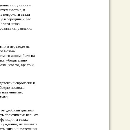
дения и обучения у
ательностью, в
ие неврологи стали
 в середине 20-го
рологи четко
ровали направления
, и в переводе на
го мозга».
бимого автомобиля на
ка, убедительно
е, что-то, где-то и
детской невpoлогии и
ободно позволял
е или мнимые,
омами.
гов удобный диагноз
ть практически все:
от
функции, а также
нужденно, не вникая в
нты жизни и поведения