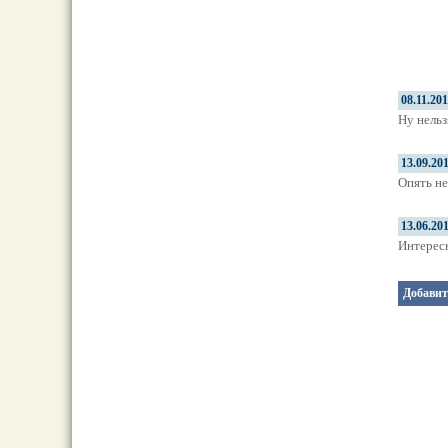
08.11.20
Ну нельз
13.09.20
Опять не
13.06.20
Интересн
Добавит