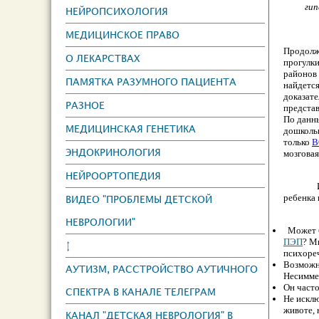
гип
НЕЙРОПСИХОЛОГИЯ
МЕДИЦИНСКОЕ ПРАВО
Пpoдолж
О ЛЕКАРСТВАХ
пpoгулки
районов
ПАМЯТКА РАЗУМНОГО ПАЦИЕНТА
найдется
доказат
РАЗНОЕ
предста
По данн
МЕДИЦИНСКАЯ ГЕНЕТИКА
дошкольн
только
В
ЭНДОКРИНОЛОГИЯ
мозговая
НЕЙРООРТОПЕДИЯ
ребенка
ВИДЕО "ПРОБЛЕМЫ ДЕТСКОЙ
НЕВРОЛОГИИ"
Может б
ПЭП
? М
↕
психореч
Возможно
АУТИЗМ, РАССТРОЙСТВО АУТИЧНОГО
Несиммет
Он чacто
СПЕКТРА В КАНАЛЕ ТЕЛЕГРАМ
Не исклю
животе, 
КАНАЛ "ДЕТСКАЯ НЕВРОЛОГИЯ" В