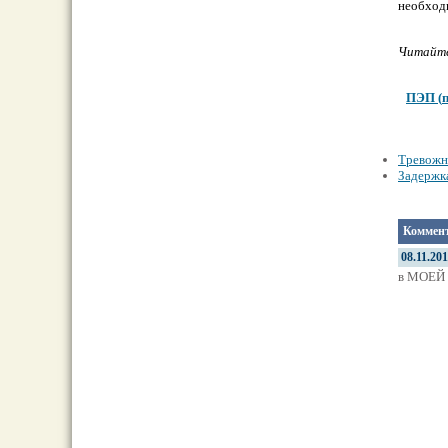
необходи
Читайте
ПЭП
(
Тревожны
Задержка
Коммент
08.11.20
в МОЕЙ