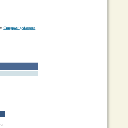
же
Синдром дефицита
ое