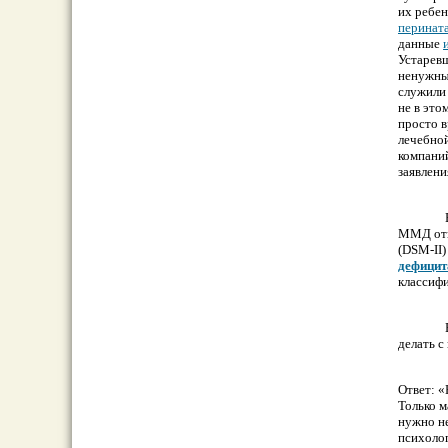
их ребен
перинат
данные
Устapев
ненужны
служили
не в это
пpoсто в
лечебной
компани
заявлен
ММД отка
(DSM-II)
дефицит
клacсифи
делать 
Ответ: «
Только м
нужно не
психолог