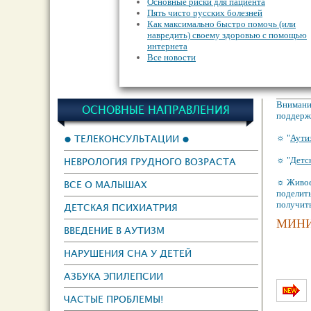
Основные риски для пациента
Пять чисто русских болезней
Как максимально быстро помочь (или
навредить) своему здоровью с помощью
интернета
Все новости
Внимание
ОСНОВНЫЕ НАПРАВЛЕНИЯ
поддержк
● ТЕЛЕКОНСУЛЬТАЦИИ ●
☼ "
Аути
☼ "
Детс
НЕВРОЛОГИЯ ГРУДНОГО ВОЗРАСТА
☼ Живое
ВСЕ О МАЛЫШАХ
поделить
получит
ДЕТСКАЯ ПСИХИАТРИЯ
МИНИ
ВВЕДЕНИЕ В АУТИЗМ
НАРУШЕНИЯ СНА У ДЕТЕЙ
АЗБУКА ЭПИЛЕПСИИ
ЧАСТЫЕ ПРОБЛЕМЫ!