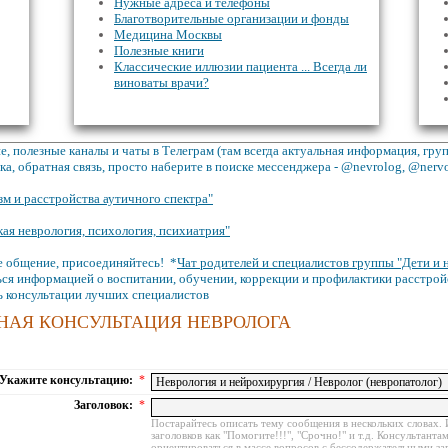
Нужные адреса и телефоны
Благотворительные организации и фонды
Медицина Москвы
Полезные книги
Классические иллюзии пациента ... Всегда ли
виноваты врачи?
, полезные каналы и чаты в Телеграм (там всегда актуальная информация, гр
а, обратная связь, просто наберите в поиске мессенджера - @nevrolog, @nerv
зм и расстройства аутичного спектра"
кая неврология, психология, психиатрия"
 общение, присоединяйтесь! *
Чат родителей и специалистов группы "Дети и 
ся информацией о воспитании, обучении, коррекции и профилактики расстрой
ь консультации лучших специалистов
НАЯ КОНСУЛЬТАЦИЯ НЕВРОЛОГА
Укажите консультацию:
*
Заголовок:
*
Постарайтесь описать тему сообщения в нескольких словах. 
заголовков как "Помогите!!!", "Срочно!" и т.д. Консультанта
ориентироваться в массе вопросов с бессодержательными за