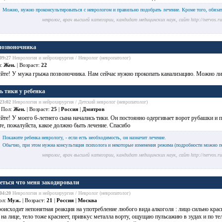
Можно, нужно проконсультироваться с неврологом и правильно подобрать лечение. Кроме того, обязат
невролог, врач высшей категории, кандидат медицинских наук, сайт http://nervos.r
позвоночника
09:27
Неврология и нейрохирургия / Невролог (невропатолог)
л:
Жен.
| Возраст:
22
йте! У мужа грыжа позвоночника. Нам сейчас нужно прокопать канализацию. Можно ли
ь тики у ребенка
23:02
Неврология и нейрохирургия / Детский невролог (невропатолог)
 Пол:
Жен.
| Возраст:
25
|
Россия
|
Дмитров
йте! У моего 6-летнего сына начались тики. Он постоянно одергивает ворот рубашки и 
е, пожалуйста, какое должно быть лечение. Спасибо
Покажите ребенка неврологу, - если есть необходимость, он назначит лечение.
Обычно, при этом нужна консультация психолога и некоторые изменения режима (подробности можно по
невролог, врач высшей категории, кандидат медицинских наук, сайт http://nervos.r
еться что меня закодировали
04:20
Неврология и нейрохирургия / Невролог (невропатолог)
ол:
Муж.
| Возраст:
21
|
Россия
|
Москва
оисходит непонятная реакция на употребление любого вида алкоголя : лицо сильно крас
 на лице, тело тоже краснеет, привкус металла ворту, ощущаю пульсажию в зудах и по те