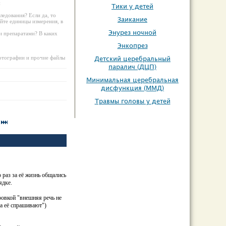
и
Тики у детей
ледования? Если да, то
Заикание
айте единицы измерения, в
Энурез ночной
ми препаратами? В каких
Энкопрез
фотографии и прочие файлы
Детский церебральный
паралич (ДЦП)
Минимальная церебральная
дисфункция (ММД)
Травмы головы у детей
 раз за её жизнь общались
ядке.
ровкой "внешняя речь не
да её спрашивают")