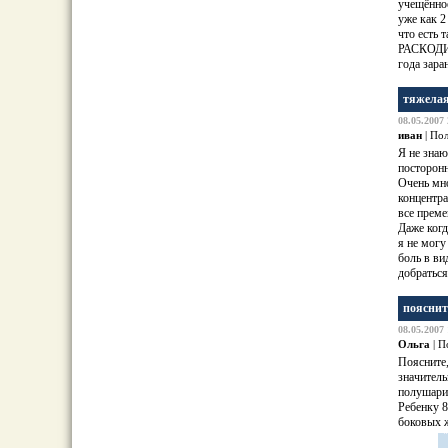
учещённо
уже как 2
что есть
РАСКОДИ
года зара
тяжелая
08.05.2007 
иван
| По
Я не знаю
посторон
Очень мно
концентра
все преме
Даже когд
я не могу
боль в ви
добраться
пояснит
08.05.2007 
Ольга
| П
Поясните
значител
полушари
Ребенку 8
боковых 