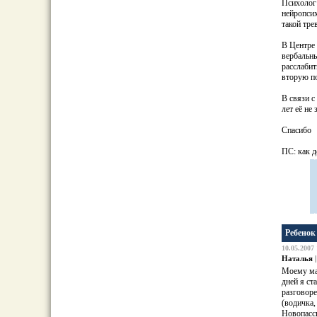
Психолог 
нейропсих
такой тре
В Центре
вербальны
расслабит
вторую по
В связи с
лет её не
Спасибо
ПС: как 
Ребенок
10.05.2007 
Наталья
|
Моему мал
дней я ст
разговоре
(водичка,
Новопасси