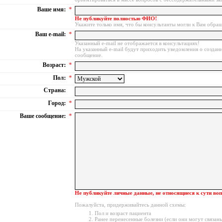
Ваше имя:
*
Не публикуйте полностью ФИО!
Укажите только имя, что бы консультанты могли к Вам обращ
Ваш e-mail:
*
Указанный e-mail не отображается в консультациях!
На указанный e-mail будут приходить уведомления о создан
сообщение.
Возраст:
*
Пол:
*
Страна:
Город:
*
Ваше сообщение:
*
Не публикуйте личные данные, не относящиеся к сути воп
Пожалуйста, придерживайтесь данной схемы:
Пол и возраст пациента
Ранее перенесенные болезни (если они могут связа