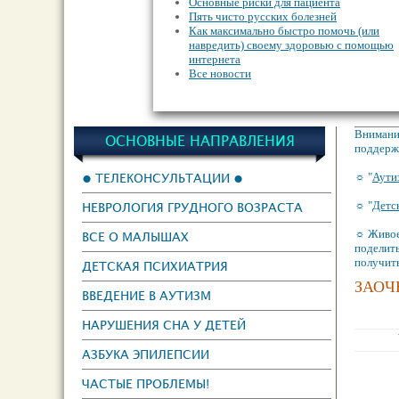
Основные риски для пациента
Пять чисто русских болезней
Как максимально быстро помочь (или
навредить) своему здоровью с помощью
интернета
Все новости
Внимание
ОСНОВНЫЕ НАПРАВЛЕНИЯ
поддержк
● ТЕЛЕКОНСУЛЬТАЦИИ ●
☼ "
Аути
☼ "
Детс
НЕВРОЛОГИЯ ГРУДНОГО ВОЗРАСТА
☼ Живое
ВСЕ О МАЛЫШАХ
поделить
получит
ДЕТСКАЯ ПСИХИАТРИЯ
ЗАОЧ
ВВЕДЕНИЕ В АУТИЗМ
НАРУШЕНИЯ СНА У ДЕТЕЙ
АЗБУКА ЭПИЛЕПСИИ
ЧАСТЫЕ ПРОБЛЕМЫ!