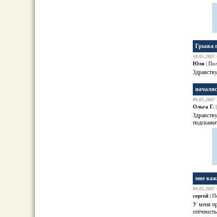
Грыжа 
10.05.2007 
Юля
| По
Здравству
началис
09.05.2007 
Ольга Г.
|
Здравству
подскажит
мне каж
09.05.2007 
сергей
| П
У меня пр
отёчность