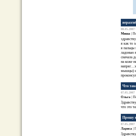
неразги
08.05.2007 
Миша
| П
здравству
я как то 
я пальцы 
ладонью в
сначала д
на коже н
напряг...
мышцы) и 
проконсу
Что так
07.05.2007 
Ольга
| П
Здравству
что это т
Прошу в
07.05.2007 
Лариса
| 
Здравству