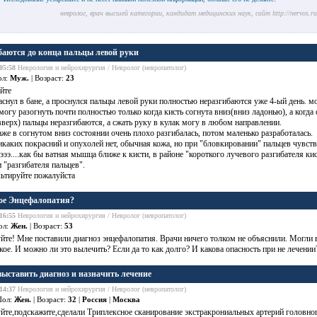
невролог, врач высшей категории, кандидат медицинских наук, сайт http://nervos.r
баются до конца пальцы левой руки
05:58
Неврология и нейрохирургия / Невролог (невропатолог)
ол:
Муж.
| Возраст:
23
йте
заснул в бане, а проснулся пальцы левой руки полностью неразгибаются уже 4-ый день. м
могу разогнуть почти полностью только когда кисть согнута вниз(вниз ладонью), а когда 
верх) пальцы неразгибаются, а сжать руку в кулак могу в любом направлении.
аже в согнутом вниз состоянии очень плохо разгибалась, потом маленько разработалась.
икаких покрасний и опухолей нет, обычная кожа, но при "бловкировании" пальцев чувств
.ээээ....как бы ватная мышца ближе к кисти, в районе "короткого лучевого разгибателя ки
"разгибателя пальцев".
льтируйте пожалуйста
ое Энцефалопатия?
16:55
Неврология и нейрохирургия / Невролог (невропатолог)
ол:
Жен.
| Возраст:
53
йте! Мне поставили диагноз энцефалопатия. Врачи ничего толком не объяснили. Могли в
акое. И можно ли это вылечить? Если да то как долго? И какова опасность при не лечении
ыставить диагноз и назначить лечение
14:37
Неврология и нейрохирургия / Невролог (невропатолог)
Пол:
Жен.
| Возраст:
32
|
Россия
|
Москва
йте,подскажите,сделали Триплексное сканирование экстракрониальных артерий головног