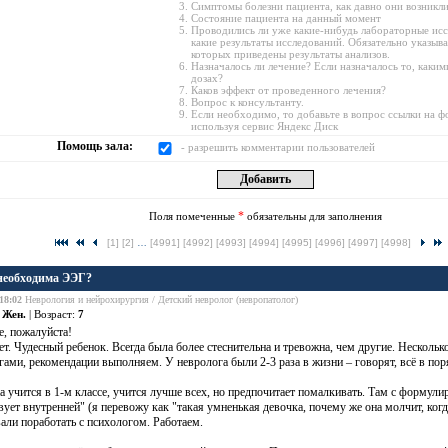
Симптомы болезни пациента, как давно они возникл
Состояние пациента на данный момент
Проводились ли уже какие-нибудь лабораторные исс
какие результаты исследований. Обязательно указыв
которых приведены результаты анализов.
Назначалось ли лечение? Если назначалось то, каки
дозах?
Каков эффект от проведенного лечения?
Вопрос к консультанту.
Если необходимо, то добавьте в вопрос ссылки на 
используя сервис Яндекс Диск
Помощь зала:
- разрешить комментарии пользователей
*
Поля помеченные
обязательны для заполнения
[1]
[2]
…
[4991]
[4992]
[4993]
[4994]
[4995]
[4996]
[4997]
[4998]
необходима ЭЭГ?
18:02
Неврология и нейрохирургия / Детский невролог (невропатолог)
:
Жен.
| Возраст:
7
, пожалуйста!
ет. Чудесный ребенок. Всегда была более стеснительна и тревожна, чем другие. Несколько
гами, рекомендации выполняем. У невролога были 2-3 раза в жизни – говорят, всё в пор
а учится в 1-м классе, учится лучше всех, но предпочитает помалкивать. Там с формули
вует внутренней" (я перевожу как "такая умненькая девочка, почему же она молчит, ког
али поработать с психологом. Работаем.