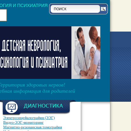
ОГИЯ И ПСИХИАТРИЯ
Территория здоровых нервов!
ебная информация для родителей
ДИАГНОСТИКА
Электроэнцефалография (ЭЭГ)
Видео-ЭЭГ-мониторинг
Магнитно-резонансная томография