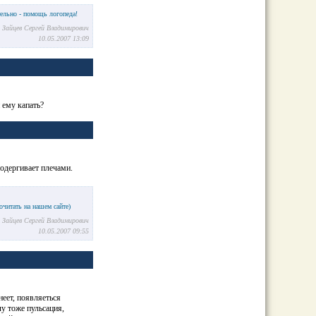
ельно - помощь логопеда!
u Зайцев Сергей Владимирович
10.05.2007 13:09
 ему капать?
подергивает плечами.
читать на нашем сайте)
u Зайцев Сергей Владимирович
10.05.2007 09:55
неет, появляеться
лу тоже пульсация,