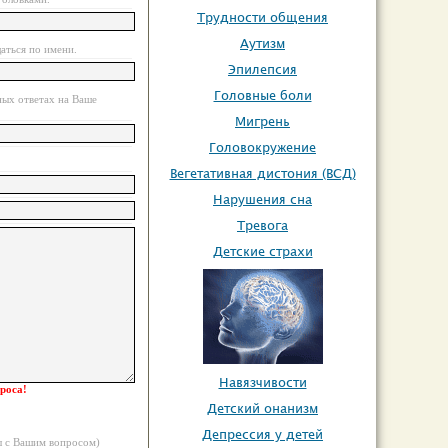
Трудности общения
Аутизм
аться по имени.
Эпилепсия
Головные боли
ных ответах на Ваше
Мигрень
Головокружение
Вегетативная дистония (ВСД)
Нарушения сна
Тревога
Детские страхи
Навязчивости
роса!
Детский онанизм
Депрессия у детей
ны с Вашим вопросом)