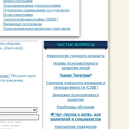
Нейросонография
Транскраниальная допплерография
Дуплексное сканирование сосудов мозга
Полисомнография
Электронейромиография (ЭНМГ)
Вызванные потенциалы
Транскраниальная магнитная стимуляция
О дополнительном неврологическом
обследовании
Инструментальная диагностика
уппы общения,
ЧАСТЫЕ ВОПРОСЫ
os, @nervokid)
Неврология грудного возраста
Нормы психомоторного
развития детей
*канал Телеграм*
нервы"
Обсудить идеи,
ств поведения,
Синдром дефицита внимания и
гиперактивности (СДВГ)
Задержка психоречевого
развития
Проблемы обучения
📢 Чат-группа о детях, для
родителей и специалистов
Избегайте таких
м очень трудно
Нарушения поведения
головками.