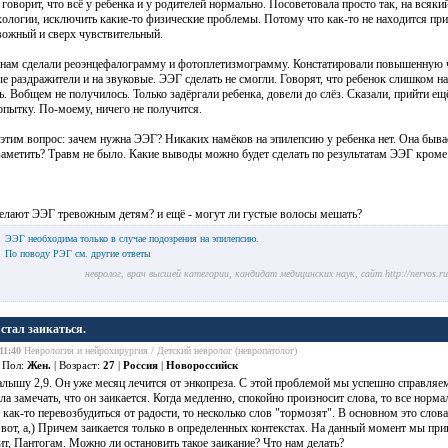
говорит, что всё у ребенка и у родителей нормально. Посоветовала просто так, на всякий
ологии, исключить какие-то физические проблемы. Потому что как-то не находится при
вожный и сверх чувствительный.
 нам сделали реоэнцефалограмму и фотоплетизмограмму. Констатировали повышенную ч
е раздражители и на звуковые. ЭЭГ сделать не смогли. Говорят, что ребенок слишком на
ь. Вобщем не получилось. Только задёргали ребенка, довели до слёз. Сказали, прийти ещё
пытку. По-моему, ничего не получится.
 этим вопрос: зачем нужна ЭЭГ? Никаких намёков на
эпилепсию
у ребенка нет. Она быва
 заметить? Травм не было. Какие выводы можно будет сделать по результатам ЭЭГ кро
делают ЭЭГ тревожным детям? и ещё - могут ли
густые волосы
мешать?
ЭЭГ необходима только в случае подозрения на эпилепсию.
По поводу РЭГ см. другие ответы
невролог, врач высшей категории, кандидат медицинских наук, сайт http://nervos.r
 стал заикаться.
11:40
Неврология и нейрохирургия / Детский невролог (невропатолог)
 Пол:
Жен.
| Возраст:
27
|
Россия
|
Новороссийск
ышу 2,9. Он уже месяц лечится от энкопреза. С этой проблемой мы успешно справляем
ала замечать, что он заикается. Когда медленно, спокойно произносит слова, то все норма
 как-то перевозбудиться от радости, то несколько слов "тормозят". В основном это слова,
 вот, а,) Причем заикается только в определенных контекстах. На данный момент мы пр
т, Пантогам. Можно ли остановить такое заикание? Что нам делать?