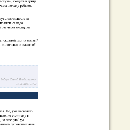
 случай, сходить в центр
чина, почему ребенок
увствительность на
пряжен, её надо
 раз через месяц, на
ет скрытой, могли мы за 7
ме исключения
эпилепсии
?
u Зайцев Сергей Владимирович
11.05.2007 11:03
ся. Но, уже несколько
льно, но стоит ему в
 на гласную" у,а"
инимаем успокоительные