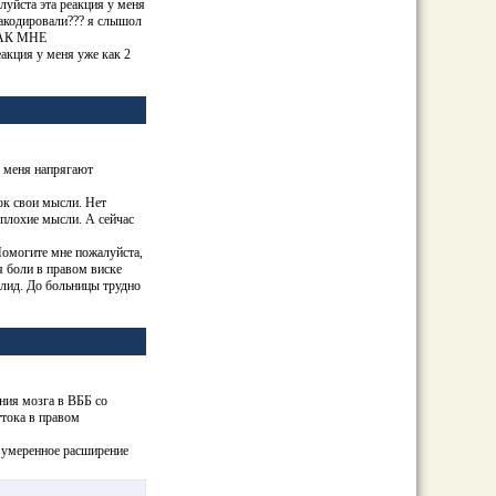
луйста эта реакция у меня
закодировали??? я слышол
 КАК МНЕ
ия у меня уже как 2
, меня напрягают
док свои мысли. Нет
 плохие мысли. А сейчас
Помогите мне пожалуйста,
я боли в правом виске
алид. До больницы трудно
ния мозга в ВББ со
тока в правом
 умеренное расширение