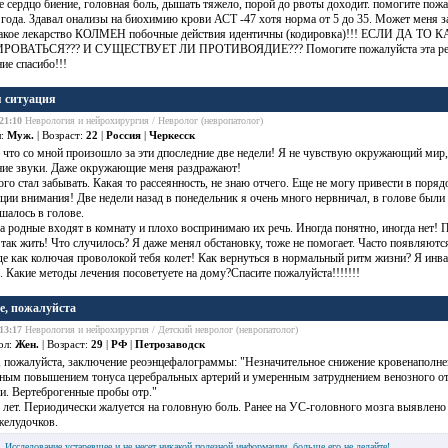
е сердцо биение,
головная боль
, дышать тяжело, порой до
рвоты
доходит. помогите пожа
 года. Здавал онализы на биохимию крови АСТ -47 хотя норма от 5 до 35. Может меня 
 такое лекарство КОЛМЕН побочные действия идентичны (кодировка)!!! ЕСЛИ ДА ТО
РОВАТЬСЯ??? И СУЩЕСТВУЕТ ЛИ ПРОТИВОЯДИЕ??? Помогите пожалуйста эта реакц
ние спасибо!!!
 ситуация
21:10
Неврология и нейрохирургия / Невролог (невропатолог)
л:
Муж.
| Возраст:
22
|
Россия
|
Черкесск
 что со мной произошло за эти дпоследние две недели! Я не чувствую окружающий мир
ние звуки. Даже окружающие меня раздражают!
го стал забывать. Какая то рассеянность, не знаю отчего. Еще не могу привести в поря
ции внимания! Две недели назад в понедельник я очень много нервничал, в голове были
шалось в голове.
а родные входят в комнату и плохо воспринимаю их речь. Иногда понятно, иногда нет! 
 так жить! Что случилось? Я даже менял обстановку, тоже не помогает. Часто появляютс
де как колючая проволокой тебя колет! Как вернуться в нормальный ритм жизни? Я инв
. Какие методы лечения посоветуете на дому?Спасите пожалуйста!!!!!!!
е, пожалуйста
13:17
Неврология и нейрохирургия / Детский невролог (невропатолог)
ол:
Жен.
| Возраст:
29
|
РФ
|
Петрозаводск
, пожалуйста, заключение реоэнцефалограммы: "Незначительное снижение кровенаполне
ьным повышением тонуса церебральных артерий и умеренным затруднением венозного от
и. Вертеброгенные пробы отр."
 лет. Периодически жалуется на
головную боль
. Ранее на УС-головного мозга выявлено
желудочков.
Исследование устаревшее и не несет никакой полезной информации, больше его не делайте!