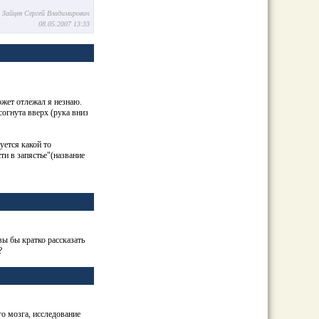
u Зайцев Сергей Владимирович
08.05.2007 13:33
ожет отлежал я незнаю.
согнута вверх (рука вниз
уется какой то
сти в запястье"(название
ы бы кратко рассказать
?
о мозга, исследование