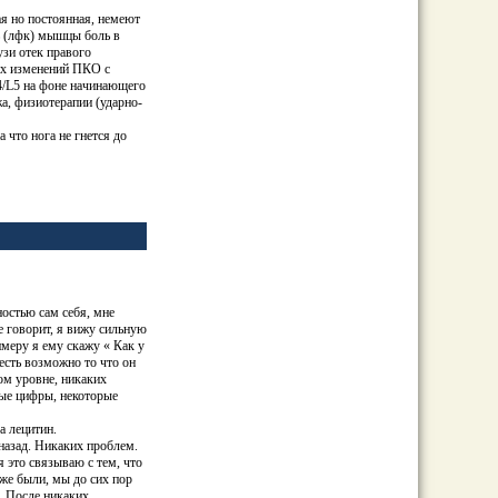
ая но постоянная, немеют
ть (лфк) мышцы боль в
узи отек правого
их изменений ПКО с
4/L5 на фоне начинающего
а, физиотерапии (ударно-
 что нога не гнется до
ностью сам себя, мне
е говорит, я вижу сильную
имеру я ему скажу « Как у
есть возможно то что он
ом уровне, никаких
орые цифры, некоторые
ла
лецитин
.
назад. Никаких проблем.
 это связываю с тем, что
оже были, мы до сих пор
х. После никаких