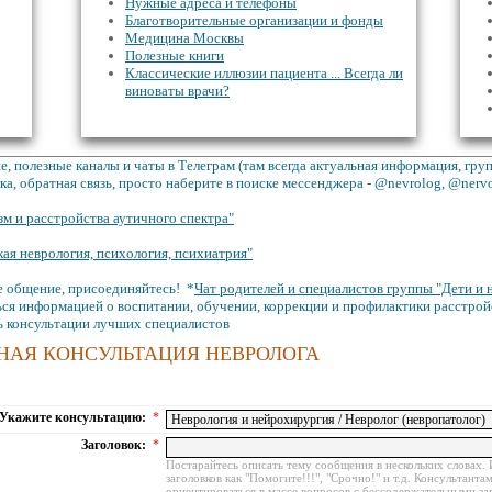
Нужные адреса и телефоны
Благотворительные организации и фонды
Медицина Москвы
Полезные книги
Классические иллюзии пациента ... Всегда ли
виноваты врачи?
, полезные каналы и чаты в Телеграм (там всегда актуальная информация, гр
а, обратная связь, просто наберите в поиске мессенджера - @nevrolog, @nerv
зм и расстройства аутичного спектра"
кая неврология, психология, психиатрия"
 общение, присоединяйтесь! *
Чат родителей и специалистов группы "Дети и 
ся информацией о воспитании, обучении, коррекции и профилактики расстрой
ь консультации лучших специалистов
НАЯ КОНСУЛЬТАЦИЯ НЕВРОЛОГА
Укажите консультацию:
*
Заголовок:
*
Постарайтесь описать тему сообщения в нескольких словах. 
заголовков как "Помогите!!!", "Срочно!" и т.д. Консультанта
ориентироваться в массе вопросов с бессодержательными за