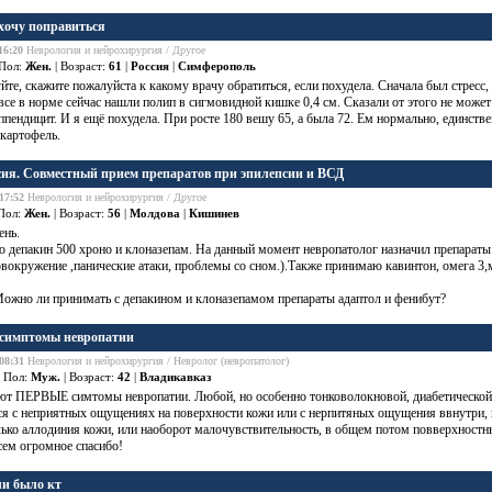
 хочу поправиться
16:20
Неврология и нейрохирургия / Другое
 Пол:
Жен.
| Возраст:
61
|
Россия
|
Симферополь
йте, скажите пожалуйста к какому врачу обратиться, если похудела. Сначала был
стресс
,
се в норме сейчас нашли полип в сигмовидной кишке 0,4 см. Сказали от этого не може
ппендицит. И я ещё похудела. При росте 180 вешу 65, а была 72. Ем нормально, единстве
 картофель.
ия. Совместный прием препаратов при эпилепсии и ВСД
17:52
Неврология и нейрохирургия / Другое
Пол:
Жен.
| Возраст:
56
|
Молдова
|
Кишинев
ень.
аю
депакин
500 хроно и клоназепам. На данный момент невропатолог назначил препараты
овокружение
,панические атаки, проблемы со сном.).Также принимаю
кавинтон
,
омега
3,
Можно ли принимать с
депакином
и клоназепамом препараты адаптол и фенибут?
симптомы невропатии
08:31
Неврология и нейрохирургия / Невролог (невропатолог)
| Пол:
Муж.
| Возраст:
42
|
Владикавказ
ют ПЕРВЫЕ симтомы невропатии. Любой, но особенно тонковолокновой, диабетической 
я с неприятных ощущениях на поверхности кожи или с нерпитяных ощущения ввнутри, 
ько аллодиния кожи, или наоборот малочувствительность, в общем потом повверхностн
сем огромное спасибо!
и было кт