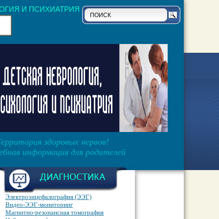
ОГИЯ И ПСИХИАТРИЯ
Территория здоровых нервов!
ебная информация для родителей
ДИАГНОСТИКА
Электроэнцефалография (ЭЭГ)
Видео-ЭЭГ-мониторинг
Магнитно-резонансная томография