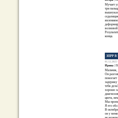
Мучает уж
три пальц
вышеуказа
седалищн
явлениями
деформиру
волновой 
Результат
конца.
ЗПРР В 
01.12.2025 
Ирина
| П
Мальчик, 
Он разгов
помогает 
задержку 
тебя дела
хорошо за
диагнозо
цвета, не
Мы пропил
Я его обс
В октябре
он у мен
не можем 