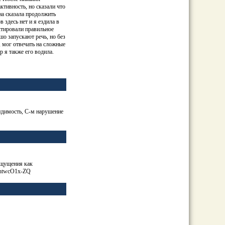
ктивность, но сказали что
на сказала продолжить
 здесь нет и я ездила в
ектировали правильное
шо запускают речь, но без
, мог отвечать на сложные
р я также его водила.
будимость, С-м нарушение
 ощущения как
exhtwcO1x-ZQ