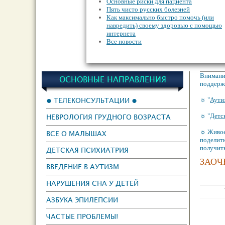
Основные риски для пациента
Пять чисто русских болезней
Как максимально быстро помочь (или
навредить) своему здоровью с помощью
интернета
Все новости
Внимание
ОСНОВНЫЕ НАПРАВЛЕНИЯ
поддержк
● ТЕЛЕКОНСУЛЬТАЦИИ ●
☼ "
Аути
☼ "
Детс
НЕВРОЛОГИЯ ГРУДНОГО ВОЗРАСТА
☼ Живое
ВСЕ О МАЛЫШАХ
поделить
получит
ДЕТСКАЯ ПСИХИАТРИЯ
ЗАОЧ
ВВЕДЕНИЕ В АУТИЗМ
НАРУШЕНИЯ СНА У ДЕТЕЙ
АЗБУКА ЭПИЛЕПСИИ
ЧАСТЫЕ ПРОБЛЕМЫ!