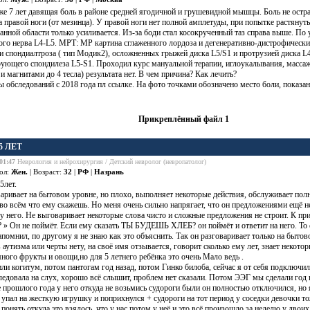
е 7 лет давящая боль в районе средней ягодичной и грушевидной мышцы. Боль не остр
а правой ноги (от мезинца). У правой ноги нет полной амплетуды, при попытке растяну
нной области только усиливается. Из-за боди стал косокрученный таз справа выше. По 
ого нерва L4-L5. МРТ: МР картина сглаженного лордоза и дегенеративно-дистрофическ
 спондиалтроза ( тип Модик2), осложненных грыжей диска L5/S1 и протрузией диска L
ющего спондилеза L5-S1. Проходил курс мануальной терапии, иглоукалывания, массаж
и магнитами до 4 тесла) результата нет. В чем причина? Как лечить?
ы обследований с 2018 года пл ссылке. На фото точками обозначено место боли, показана
Прикреплённый файл 1
5 ЛЕТ
01:47
Неврология и нейрохирургия / Детский невролог (невропатолог)
ол:
Жен.
| Возраст:
32
|
РФ
|
Назрань
5лет.
аривает на бытовом уровне, но плохо, выполняет некоторые действия, обслуживает пол
во всём что ему скажешь. Но меня очень сильно напрягает, что он предложениями ещё н
у него. Не выговаривает некоторые слова чисто и сложные предложения не строит. К пр
? » Он не поймёт. Если ему сказать ТЫ БУДЕШЬ ХЛЕБ? он поймёт и ответит на него. То 
помнил, по другому я не знаю как это объяснить. Так он разговаривает только на бытов
в
аутизма
или черты нету, на своё имя отзывается, говорит сколько ему лет, знает некот
много фрукты и овощи,но для 5 летнего ребёнка это очень Мало ведь .
и когитум, потом пантогам год назад, потом Гинко билоба, сейчас я от себя подключи
ледовала на слух, хорошо всё слышит, проблем нет сказали. Потом ЭЭГ мы сделали год 
 прошлого года у него откуда не возьмись
судороги
были он полностью отключился, но я
я упал на жесткую
игрушку
и поприхнулся +
судороги
на тот период у соседки девочки т
понять откуда это взялось, что у нас потом у неё и это всё произошло за неделю у двои