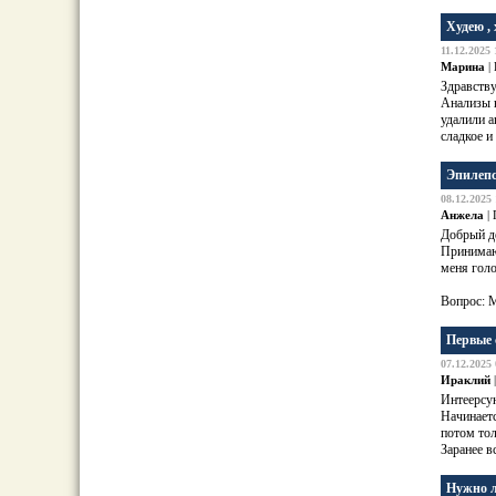
Худею ,
11.12.2025 
Марина
|
Здравству
Анализы в
удалили а
сладкое и
Эпилепс
08.12.2025 
Анжела
| 
Добрый д
Приним
меня
гол
Вопрос: 
Первые 
07.12.2025 
Ираклий
Интеерсу
Начинаетс
потом тол
Заранее в
Нужно л