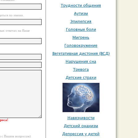
Трудности общения
Аутизм
аться по имени.
Эпилепсия
Головные боли
ных ответах на Ваше
Мигрень
Головокружение
Вегетативная дистония (ВСД)
Нарушения сна
Тревога
Детские страхи
Навязчивости
роса!
Детский онанизм
Депрессия у детей
ны с Вашим вопросом)