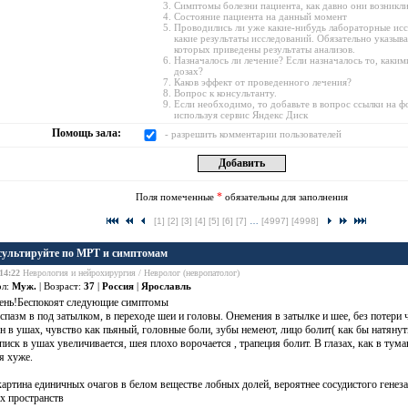
Симптомы болезни пациента, как давно они возникл
Состояние пациента на данный момент
Проводились ли уже какие-нибудь лабораторные исс
какие результаты исследований. Обязательно указыв
которых приведены результаты анализов.
Назначалось ли лечение? Если назначалось то, каки
дозах?
Каков эффект от проведенного лечения?
Вопрос к консультанту.
Если необходимо, то добавьте в вопрос ссылки на 
используя сервис Яндекс Диск
Помощь зала:
- разрешить комментарии пользователей
*
Поля помеченные
обязательны для заполнения
[1]
[2]
[3]
[4]
[5]
[6]
[7]
…
[4997]
[4998]
ультируйте по МРТ и симптомам
14:22
Неврология и нейрохирургия / Невролог (невропатолог)
ол:
Муж.
| Возраст:
37
|
Россия
|
Ярославль
ень!Беспокоят следующие симптомы
 спазм в под затылком, в переходе шеи и головы. Онемения в затылке и шее, без потери
он в ушах, чувство как пьяный,
головные боли
, зубы немеют, лицо болит( как бы натя
 писк в ушах увеличивается, шея плохо ворочается , трапеция болит. В глазах, как в ту
я хуже.
ртина единичных очагов в белом веществе лобных долей, вероятнее сосудистого генез
х пространств