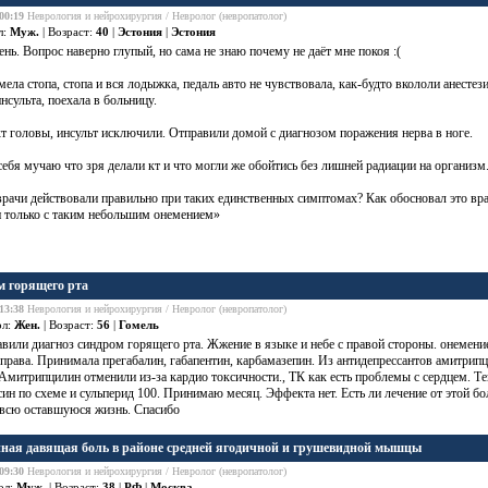
00:19
Неврология и нейрохирургия / Невролог (невропатолог)
л:
Муж.
| Возраст:
40
|
Эстония
|
Эстония
нь. Вопрос наверно глупый, но сама не знаю почему не даёт мне покоя :(
мела стопа, стопа и вся лодыжка, педаль авто не чувствовала, как-будто вкололи анестез
инсульта
, поехала в больницу.
кт головы,
инсульт
исключили. Отправили домой с диагнозом поражения нерва в ноге.
себя мучаю что зря делали кт и что могли же обойтись без лишней радиации на организм
рачи действовали правильно при таких единственных симптомах? Как обосновал это вра
и только с таким небольшим онемением»
 горящего рта
13:38
Неврология и нейрохирургия / Невролог (невропатолог)
ол:
Жен.
| Возраст:
56
|
Гомель
вили диагноз синдром горящего рта. Жжение в языке и небе с правой стороны. онемени
права. Принимала прегабалин, габапентин, карбамазепин. Из антидепрессантов амитрипци
Амитрипцилин отменили из-за кардио токсичности., ТК как есть проблемы с сердцем. Те
ин по схеме и сульперид 100. Принимаю месяц. Эффекта нет. Есть ли лечение от этой б
 всю оставшуюся жизнь. Спасибо
ная давящая боль в районе средней ягодичной и грушевидной мышцы
09:30
Неврология и нейрохирургия / Невролог (невропатолог)
ол:
Муж.
| Возраст:
38
|
РФ
|
Москва