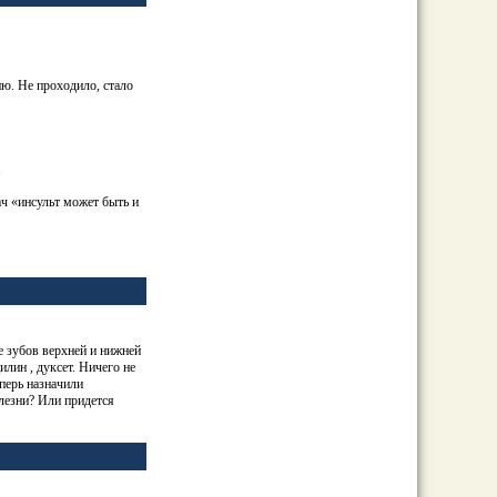
ию. Не проходило, стало
.
ч «
инсульт
может быть и
е зубов верхней и нижней
лин , дуксет. Ничего не
перь назначили
олезни? Или придется