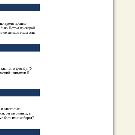
 но время прошло.
т быть.Потом по скорой
нное меньше стала есть
 адаптол и фенибут(У
магний и витамин Д.
и алкогольной.
как бы глубинных, а
ые боли или наоборот?