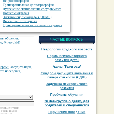
Нейросонография
Транскраниальная допплерография
Дуплексное сканирование сосудов мозга
Полисомнография
Электронейромиография (ЭНМГ)
Вызванные потенциалы
Транскраниальная магнитная стимуляция
О дополнительном неврологическом
обследовании
Инструментальная диагностика
уппы общения,
ЧАСТЫЕ ВОПРОСЫ
os, @nervokid)
Неврология грудного возраста
Нормы психомоторного
развития детей
*канал Телеграм*
нервы"
Обсудить идеи,
ств поведения,
Синдром дефицита внимания и
гиперактивности (СДВГ)
Задержка психоречевого
развития
Проблемы обучения
📢 Чат-группа о детях, для
родителей и специалистов
Избегайте таких
м очень трудно
Нарушения поведения
головками.