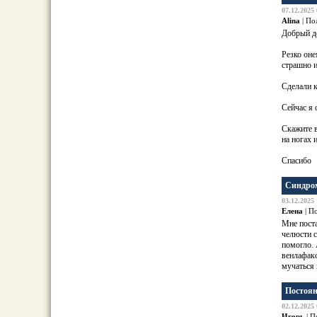
07.12.2025 
Alina
| По
Добрый де
Резко оне
страшно
Сделали 
Сейчас я 
Скажите в
на ногах 
Спасибо
Синдром
03.12.2025 
Елена
| П
Мне поста
челюсти с
помогло. 
венлафакс
мучаться
Постоян
02.12.2025 
Игорь
| П