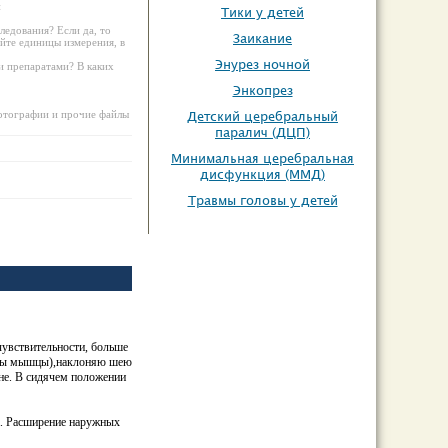
и
Тики у детей
ледования? Если да, то
Заикание
айте единицы измерения, в
Энурез ночной
ми препаратами? В каких
Энкопрез
фотографии и прочие файлы
Детский церебральный
паралич (ДЦП)
Минимальная церебральная
дисфункция (ММД)
Травмы головы у детей
 чувствительности, больше
нуты мышцы),наклоняю шею
мане. В сидячем положении
а. Расширение наружных