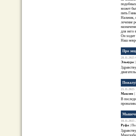
подобных 
может быт
пить Гинк
Нальчик, 
лечение р
назначени
для него 
Он ходит 
Наш невро
Про эн
28.11.2025 
Эльнура
|
Здравству
двигатель
Пожалуй
21.11.2025 
Максим
|
В послед
провалива
Мышечн
18.11.2025 
Руфа
| По
Здравству
Миоглоби