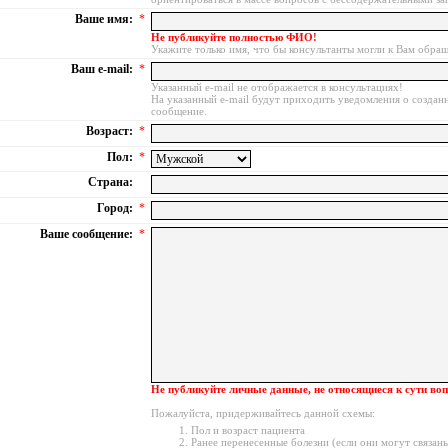
Ваше имя:
*
Не публикуйте полностью ФИО!
Укажите только имя, что бы консультанты могли к Вам обращ
Ваш e-mail:
*
Указанный e-mail не отображается в консультациях!
На указанный e-mail будут приходить уведомления о создан
сообщение.
Возраст:
*
Пол:
*
Страна:
Город:
*
Ваше сообщение:
*
Не публикуйте личные данные, не относящиеся к сути воп
Пожалуйста, придерживайтесь данной схемы:
Пол и возраст пациента
Ранее перенесенные болезни (если они могут связа