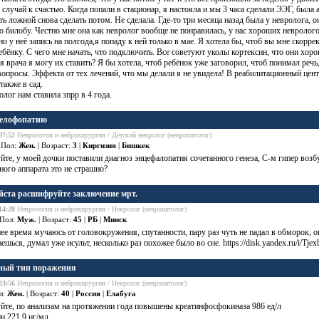
случай к счастью. Когда попали в стационар, я настояла и мы 3 часа сделали ЭЭГ, была а
ь ложной снова сделать потом. Не сделала. Где-то три месяца назад была у невролога, о
о билобу. Честно мне она как невролог вообще не понравилась, у нас хороших неврологов
но у неё запись на полгода,я попаду к ней только в мае. Я хотела бы, чтоб вы мне скорр
ебёнку. С чего мне начать, что подключить. Все советуют уколы
кортексин
, что они хоро
я врача я могу их ставить? Я бы хотела, чтоб ребёнок уже заговорил, чтоб понимал речь
вопросы. Эффекта от тех лечений, что мы делали я не увидела! В реабилитационный цент
также в сад.
лог нам ставила зпрр в 4 года.
целофопатию
07:52
Неврология и нейрохирургия / Детский невролог (невропатолог)
 Пол:
Жен.
| Возраст:
3
|
Киргизия
|
Бишкек
йте, у моей дочки поставили диагноз энцефалопатия сочетанного генеза, С-м гипер воз
ного аппарата это не страшно?
ста расшифруйте заключение мрт.
14:28
Неврология и нейрохирургия / Невролог (невропатолог)
 Пол:
Муж.
| Возраст:
45
|
РБ
|
Минск
нее время мучаюсь
от головокружения
, спутанности, пару раз чуть не падал в обморок,
ешься, думал уже исульт, несколько раз похожее было во сне. https://disk.yandex.ru/i/Tj
ый тип поражения
23:56
Неврология и нейрохирургия / Невролог (невропатолог)
л:
Жен.
| Возраст:
40
|
Россия
|
Елабуга
йте, по анализам на протяжении года повышены креатинфосфокиназа 986 ед/л
н 221.9 нг/мл